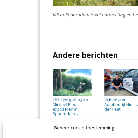
KIS in Spaarndam is vol ontmoeting en be
Andere berichten
Thé Tjong Khing en
Vijftien jaar
Michael Rieu
Autobedrijf Niels
exposeren in
der Peet
→
Spaarndam
→
Beheer cookie toestemming