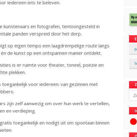
voor iedereen iets te beleven.
ale kunstenaars en fotografen, tentoongesteld in
tale panden verspreid door het dorp.
E
olgt op eigen tempo een laagdrempelige route langs
I
rp én de kunst op een ontspannen manier ontdekt.
S
ties is er ruimte voor theater, toneel, poëzie en
hte plekken.
s toegankelijk voor iedereen: van gezinnen met
ebbers.
Sear
rs zijn zelf aanwezig om over hun werk te vertellen,
en en verdieping.
I
s gratis toegankelijk en nodigt uit om spontaan binnen
nieten.
O