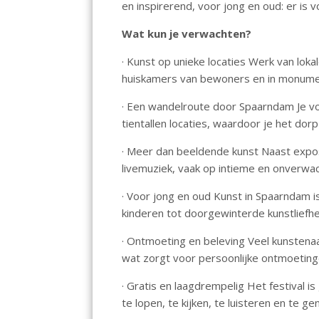
en inspirerend, voor jong en oud: er is 
o
p
n
k
p
Wat kun je verwachten?
· Kunst op unieke locaties Werk van lok
huiskamers van bewoners en in monumen
· Een wandelroute door Spaarndam Je v
tientallen locaties, waardoor je het do
· Meer dan beeldende kunst Naast exposi
livemuziek, vaak op intieme en onverwac
· Voor jong en oud Kunst in Spaarndam i
kinderen tot doorgewinterde kunstliefh
· Ontmoeting en beleving Veel kunstenaa
wat zorgt voor persoonlijke ontmoeting
· Gratis en laagdrempelig Het festival i
te lopen, te kijken, te luisteren en te ge