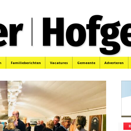
oek, Santpoort, Driehuis en Spaarnwoude.
n
Familieberichten
Vacatures
Gemeente
Adverteren
R