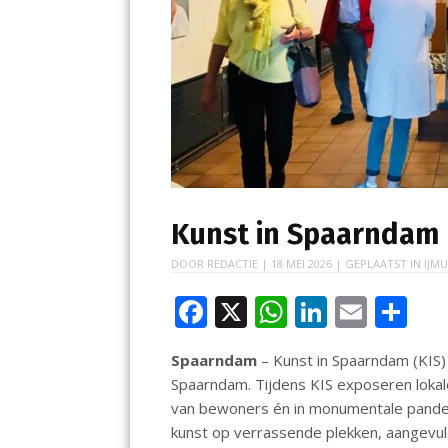
Kunst in Spaarndam
DOOR
REDACTIE
|
18 MEI 2026
| GEPLAATST IN
IJMU
F
X
W
Li
E
D
ac
h
n
m
el
Spaarndam
– Kunst in Spaarndam (KIS) i
e
at
k
ai
e
Spaarndam. Tijdens KIS exposeren lokal
b
s
e
l
n
van bewoners én in monumentale pande
o
A
dI
kunst op verrassende plekken, aangevuld