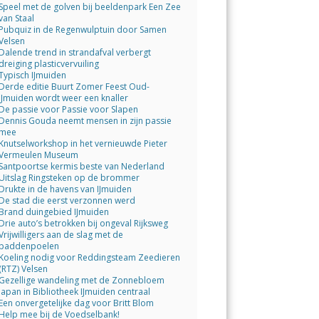
Speel met de golven bij beeldenpark Een Zee
van Staal
Pubquiz in de Regenwulptuin door Samen
Velsen
Dalende trend in strandafval verbergt
dreiging plasticvervuiling
Typisch IJmuiden
Derde editie Buurt Zomer Feest Oud-
IJmuiden wordt weer een knaller
De passie voor Passie voor Slapen
Dennis Gouda neemt mensen in zijn passie
mee
Knutselworkshop in het vernieuwde Pieter
Vermeulen Museum
Santpoortse kermis beste van Nederland
Uitslag Ringsteken op de brommer
Drukte in de havens van IJmuiden
De stad die eerst verzonnen werd
Brand duingebied IJmuiden
Drie auto’s betrokken bij ongeval Rijksweg
Vrijwilligers aan de slag met de
paddenpoelen
Koeling nodig voor Reddingsteam Zeedieren
(RTZ) Velsen
Gezellige wandeling met de Zonnebloem
Japan in Bibliotheek IJmuiden centraal
Een onvergetelijke dag voor Britt Blom
Help mee bij de Voedselbank!