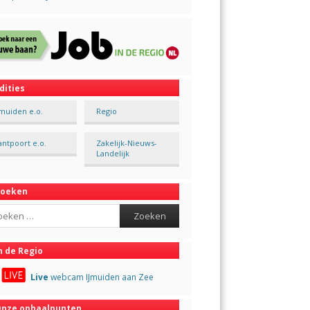
dities
Jmuiden e.o.
Regio
antpoort e.o.
Zakelijk-Nieuws-
Landelijk
Zoeken
ch
n de Regio
Live
webcam IJmuiden aan Zee
nze ophaalpunten