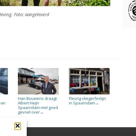
leving. Foto: aangeleverd
Han Bouwens draagt
Fleurig vliegerfestijn
 van
Albert Heijn
in Spaarndam
→
Spaarndam met goed
gevoel over
→