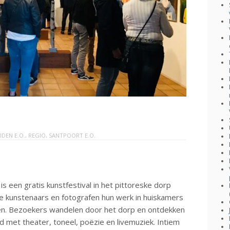
IDEN E.O.
,
REGIO
,
SANTPOORT E.O.
s een gratis kunstfestival in het pittoreske dorp
e kunstenaars en fotografen hun werk in huiskamers
n. Bezoekers wandelen door het dorp en ontdekken
 met theater, toneel, poëzie en livemuziek. Intiem