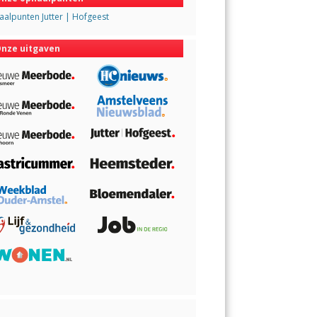
alpunten Jutter | Hofgeest
nze uitgaven