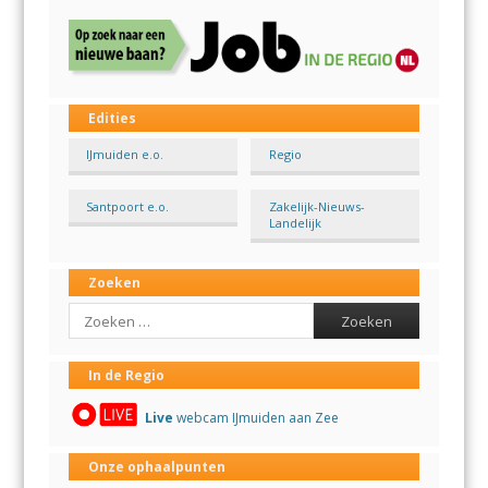
Edities
IJmuiden e.o.
Regio
Santpoort e.o.
Zakelijk-Nieuws-
Landelijk
Zoeken
Search
In de Regio
Live
webcam IJmuiden aan Zee
Onze ophaalpunten