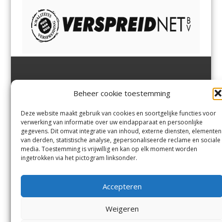
Jutter | Hofgeest
IJmuiden,
en
Velsen-Noord
Beheer cookie toestemming
Margadantstraat 34
Velserbroek
,
Velsen-Zuid,
1976 DN IJmuiden
Santpoort-Noord
,
Santpoort-
0255-533900
Zuid
,
Driehuis
en
Deze website maakt gebruik van cookies en soortgelijke functies voor
info@jutter.nl
of
info@hofgee
Spaarnwoude
.
verwerking van informatie over uw eindapparaat en persoonlijke
st.nl
gegevens. Dit omvat integratie van inhoud, externe diensten, elementen
van derden, statistische analyse, gepersonaliseerde reclame en sociale
media. Toestemming is vrijwillig en kan op elk moment worden
Contact
ingetrokken via het pictogram linksonder.
Andere uitgaven
Bezorgklacht
Ophaalpunten
Accepteren
Vacatures
Voorwaarden
Privacyverklaring
Weigeren