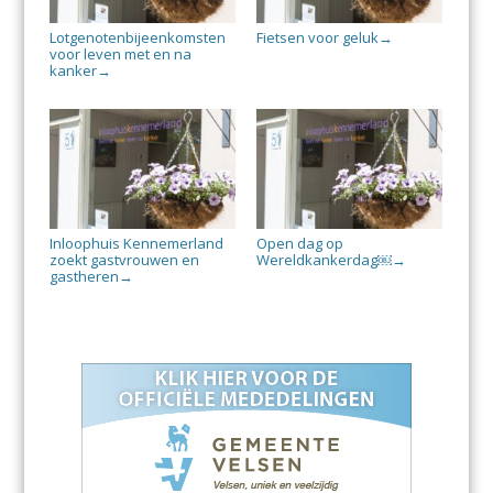
Lotgenotenbijeenkomsten
Fietsen voor geluk
→
voor leven met en na
kanker
→
Inloophuis Kennemerland
Open dag op
zoekt gastvrouwen en
Wereldkankerdag￼
→
gastheren
→