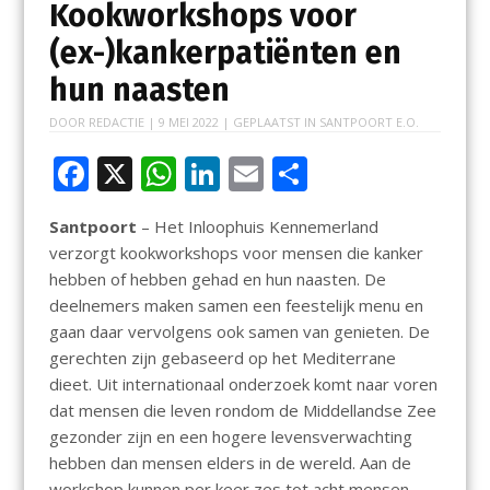
Kookworkshops voor
(ex-)kankerpatiënten en
hun naasten
DOOR
REDACTIE
|
9 MEI 2022
| GEPLAATST IN
SANTPOORT E.O.
F
X
W
Li
E
D
ac
h
n
m
el
Santpoort
– Het Inloophuis Kennemerland
e
at
k
ai
e
verzorgt kookworkshops voor mensen die kanker
b
s
e
l
n
hebben of hebben gehad en hun naasten. De
o
A
dI
deelnemers maken samen een feestelijk menu en
gaan daar vervolgens ook samen van genieten. De
o
p
n
gerechten zijn gebaseerd op het Mediterrane
k
p
dieet. Uit internationaal onderzoek komt naar voren
dat mensen die leven rondom de Middellandse Zee
gezonder zijn en een hogere levensverwachting
hebben dan mensen elders in de wereld. Aan de
workshop kunnen per keer zes tot acht mensen