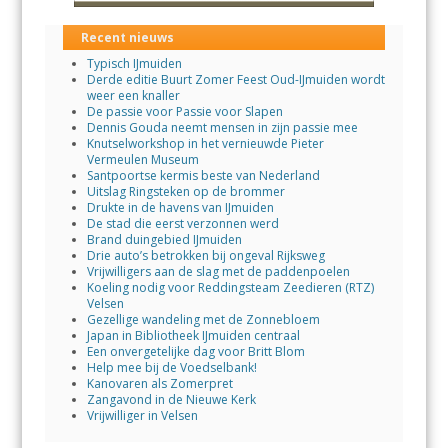
Recent nieuws
Typisch IJmuiden
Derde editie Buurt Zomer Feest Oud-IJmuiden wordt
weer een knaller
De passie voor Passie voor Slapen
Dennis Gouda neemt mensen in zijn passie mee
Knutselworkshop in het vernieuwde Pieter
Vermeulen Museum
Santpoortse kermis beste van Nederland
Uitslag Ringsteken op de brommer
Drukte in de havens van IJmuiden
De stad die eerst verzonnen werd
Brand duingebied IJmuiden
Drie auto’s betrokken bij ongeval Rijksweg
Vrijwilligers aan de slag met de paddenpoelen
Koeling nodig voor Reddingsteam Zeedieren (RTZ)
Velsen
Gezellige wandeling met de Zonnebloem
Japan in Bibliotheek IJmuiden centraal
Een onvergetelijke dag voor Britt Blom
Help mee bij de Voedselbank!
Kanovaren als Zomerpret
Zangavond in de Nieuwe Kerk
Vrijwilliger in Velsen