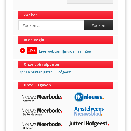
Zoeken
Search
In de Regio
Live
webcam IJmuiden aan Zee
Onze ophaalpunten
Ophaalpunten Jutter | Hofgeest
Onze uitgaven