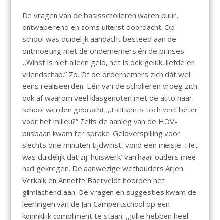
De vragen van de basisscholieren waren puur,
ontwapenend en soms uiterst doordacht. Op
school was duidelijk aandacht besteed aan de
ontmoeting met de ondernemers én de prinses.
,,Winst is niet alleen geld, het is ook geluk, liefde en
vriendschap.” Zo. Of de ondernemers zich dát wel
eens realiseerden. Eén van de scholieren vroeg zich
ook af waarom veel klasgenoten met de auto naar
school worden gebracht. ,,Fietsen is toch veel beter
voor het milieu?” Zelfs de aanleg van de HOV-
busbaan kwam ter sprake. Geldverspilling voor
slechts drie minuten tijdwinst, vond een meisje. Het
was duidelijk dat zij ‘huiswerk’ van haar ouders mee
had gekregen. De aanwezige wethouders Arjen
Verkaik en Annette Baerveldt hoorden het
glimlachend aan. De vragen en suggesties kwam de
leerlingen van de Jan Campertschool op een
koninklijk compliment te staan. ,,Jullie hebben heel