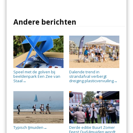
Andere berichten
Speel met de golven bij
Dalende trend in
beeldenpark Een Zee van
strandafval verbergt
Staal
dreiging plasticvervuiling
→
→
Typisch IJmuiden
Derde editie Buurt Zomer
→
Feest Oud-IJmuiden wordt