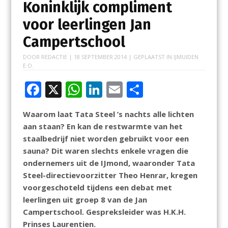
Koninklijk compliment
voor leerlingen Jan
Campertschool
DOOR
REDACTIE
|
18 SEPTEMBER 2014
| GEPLAATST IN
IJMUIDEN
E.O.
F
X
W
Li
E
D
ac
h
n
m
el
Waarom laat Tata Steel ’s nachts alle lichten
e
at
k
ai
e
aan staan? En kan de restwarmte van het
b
s
e
l
n
staalbedrijf niet worden gebruikt voor een
o
A
dI
sauna? Dit waren slechts enkele vragen die
ondernemers uit de IJmond, waaronder Tata
o
p
n
Steel-directievoorzitter Theo Henrar, kregen
k
p
voorgeschoteld tijdens een debat met
leerlingen uit groep 8 van de Jan
Campertschool. Gespreksleider was H.K.H.
Prinses Laurentien.