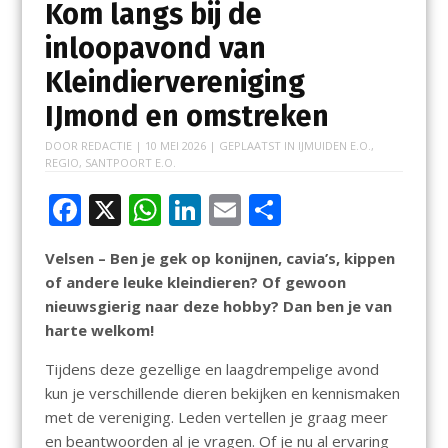
Kom langs bij de
inloopavond van
Kleindiervereniging
IJmond en omstreken
DOOR
REDACTIE
|
10 MEI 2026
| GEPLAATST IN
IJMUIDEN E.O.
,
REGIO
,
SANTPOORT E.O.
F
X
W
Li
E
D
ac
h
n
m
el
Velsen – Ben je gek op konijnen, cavia’s, kippen
e
at
k
ai
e
of andere leuke kleindieren? Of gewoon
b
s
e
l
n
nieuwsgierig naar deze hobby? Dan ben je van
o
A
dI
harte welkom!
o
p
n
Tijdens deze gezellige en laagdrempelige avond
k
p
kun je verschillende dieren bekijken en kennismaken
met de vereniging. Leden vertellen je graag meer
en beantwoorden al je vragen. Of je nu al ervaring