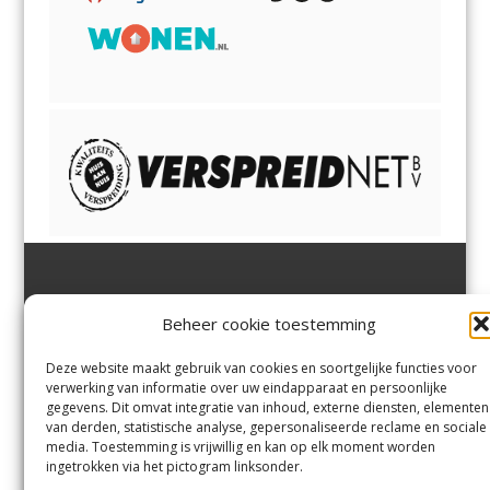
Jutter | Hofgeest
IJmuiden,
en
Velsen-Noord
Beheer cookie toestemming
Margadantstraat 34
Velserbroek
,
Velsen-Zuid,
1976 DN IJmuiden
Santpoort-Noord
,
Santpoort-
0255-533900
Zuid
,
Driehuis
en
Deze website maakt gebruik van cookies en soortgelijke functies voor
info@jutter.nl
of
info@hofgee
Spaarnwoude
.
verwerking van informatie over uw eindapparaat en persoonlijke
st.nl
gegevens. Dit omvat integratie van inhoud, externe diensten, elementen
van derden, statistische analyse, gepersonaliseerde reclame en sociale
media. Toestemming is vrijwillig en kan op elk moment worden
Contact
ingetrokken via het pictogram linksonder.
Andere uitgaven