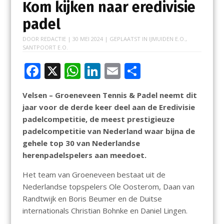
Kom kijken naar eredivisie
padel
DOOR
REDACTIE
|
30 MEI 2024
| GEPLAATST IN
IJMUIDEN E.O.
,
SANTPOORT E.O.
F
X
W
Li
E
D
ac
h
n
m
el
Velsen – Groeneveen Tennis & Padel neemt dit
e
at
k
ai
e
jaar voor de derde keer deel aan de Eredivisie
b
s
e
l
n
padelcompetitie, de meest prestigieuze
o
A
dI
padelcompetitie van Nederland waar bijna de
gehele top 30 van Nederlandse
o
p
n
herenpadelspelers aan meedoet.
k
p
Het team van Groeneveen bestaat uit de
Nederlandse topspelers Ole Oosterom, Daan van
Randtwijk en Boris Beumer en de Duitse
internationals Christian Bohnke en Daniel Lingen.