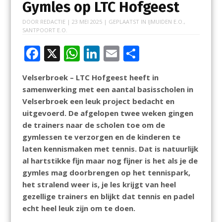
Gymles op LTC Hofgeest
DOOR
REDACTIE
|
23 MEI 2025
| GEPLAATST IN
IJMUIDEN E.O.
,
SANTPOORT E.O.
F
X
W
Li
E
D
ac
h
n
m
el
Velserbroek – LTC Hofgeest heeft in
e
at
k
ai
e
samenwerking met een aantal basisscholen in
b
s
e
l
n
Velserbroek een leuk project bedacht en
o
A
dI
uitgevoerd. De afgelopen twee weken gingen
de trainers naar de scholen toe om de
o
p
n
gymlessen te verzorgen en de kinderen te
k
p
laten kennismaken met tennis. Dat is natuurlijk
al hartstikke fijn maar nog fijner is het als je de
gymles mag doorbrengen op het tennispark,
het stralend weer is, je les krijgt van heel
gezellige trainers en blijkt dat tennis en padel
echt heel leuk zijn om te doen.