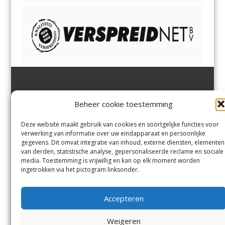
Jutter | Hofgeest
IJmuiden,
en
Velsen-Noord
Beheer cookie toestemming
Margadantstraat 34
Velserbroek
,
Velsen-Zuid,
1976 DN IJmuiden
Santpoort-Noord
,
Santpoort-
0255-533900
Zuid
,
Driehuis
en
Deze website maakt gebruik van cookies en soortgelijke functies voor
info@jutter.nl
of
info@hofgee
Spaarnwoude
.
verwerking van informatie over uw eindapparaat en persoonlijke
st.nl
gegevens. Dit omvat integratie van inhoud, externe diensten, elementen
van derden, statistische analyse, gepersonaliseerde reclame en sociale
media. Toestemming is vrijwillig en kan op elk moment worden
Contact
ingetrokken via het pictogram linksonder.
Andere uitgaven
Bezorgklacht
Ophaalpunten
Accepteren
Vacatures
Voorwaarden
Privacyverklaring
Weigeren