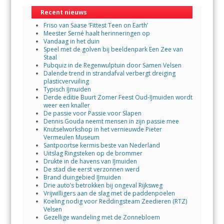
Recent nieuws
Friso van Saase ‘Fittest Teen on Earth’
Meester Serné haalt herinneringen op
Vandaag in het duin
Speel met de golven bij beeldenpark Een Zee van
Staal
Pubquiz in de Regenwulptuin door Samen Velsen
Dalende trend in strandafval verbergt dreiging
plasticvervuiling
Typisch IJmuiden
Derde editie Buurt Zomer Feest Oud-IJmuiden wordt
weer een knaller
De passie voor Passie voor Slapen
Dennis Gouda neemt mensen in zijn passie mee
Knutselworkshop in het vernieuwde Pieter
Vermeulen Museum
Santpoortse kermis beste van Nederland
Uitslag Ringsteken op de brommer
Drukte in de havens van IJmuiden
De stad die eerst verzonnen werd
Brand duingebied IJmuiden
Drie auto’s betrokken bij ongeval Rijksweg
Vrijwilligers aan de slag met de paddenpoelen
Koeling nodig voor Reddingsteam Zeedieren (RTZ)
Velsen
Gezellige wandeling met de Zonnebloem