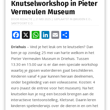
Knutselworkshop in Pieter
Vermeulen Museum
DOOR
REDACTIE
|
21 MEI 2025
| GEPLAATST IN
IJMUIDEN E.O.
,
SANTPOORT E.O.
F
X
W
Li
E
D
ac
h
n
m
el
Driehuis
– Vind je het leuk om te knutselen? Dan
e
at
k
ai
e
ben je op zondag 25 mei van harte welkom in het
b
s
e
l
n
Pieter Vermeulen Museum in Driehuis. Tussen
o
A
dI
13.30 en 15.00 uur is er dan een speciale workshop
waarbij je gipsen waterdieren gaat beschilderen.
o
p
n
Kinderen vanaf 4 jaar kunnen hieraan deelnemen,
k
p
onder begeleiding van een volwassene. Kosten: 4
euro (naast de entree voor het museum). Na het
knutselen kun je nog een bezoek brengen aan de
interactieve tentoonstelling, Kletsnat. Daarin leren
kinderen spelenderwijs over de dieren in en om het