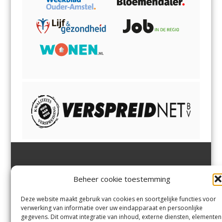
Jutter | Hofgeest
IJmuiden,
en
Velsen-Noord
Beheer cookie toestemming
Margadantstraat 34
Velserbroek
,
Velsen-Zuid,
1976 DN IJmuiden
Santpoort-Noord
,
Santpoort-
0255-533900
Zuid
,
Driehuis
en
Deze website maakt gebruik van cookies en soortgelijke functies voor
info@jutter.nl
of
info@hofgee
Spaarnwoude
.
verwerking van informatie over uw eindapparaat en persoonlijke
st.nl
gegevens. Dit omvat integratie van inhoud, externe diensten, elementen