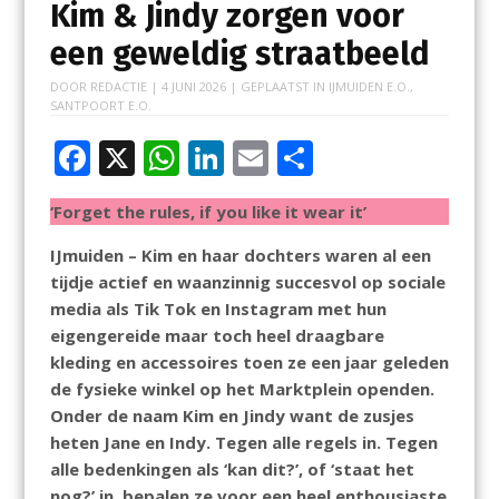
Kim & Jindy zorgen voor
een geweldig straatbeeld
DOOR
REDACTIE
|
4 JUNI 2026
| GEPLAATST IN
IJMUIDEN E.O.
,
SANTPOORT E.O.
F
X
W
Li
E
D
ac
h
n
m
el
‘Forget the rules, if you like it wear it’
e
at
k
ai
e
b
s
e
l
n
IJmuiden – Kim en haar dochters waren al een
tijdje actief en waanzinnig succesvol op sociale
o
A
dI
media als Tik Tok en Instagram met hun
o
p
n
eigengereide maar toch heel draagbare
k
p
kleding en accessoires toen ze een jaar geleden
de fysieke winkel op het Marktplein openden.
Onder de naam Kim en Jindy want de zusjes
heten Jane en Indy. Tegen alle regels in. Tegen
alle bedenkingen als ‘kan dit?’, of ‘staat het
nog?’ in, bepalen ze voor een heel enthousiaste