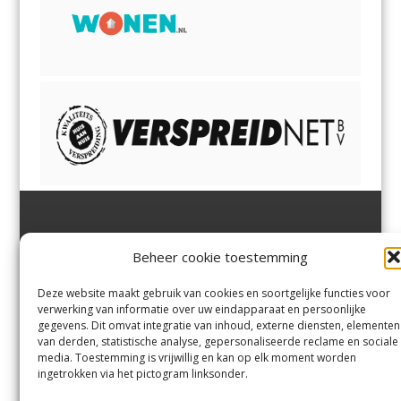
Jutter | Hofgeest
IJmuiden,
en
Velsen-Noord
Beheer cookie toestemming
Margadantstraat 34
Velserbroek
,
Velsen-Zuid,
1976 DN IJmuiden
Santpoort-Noord
,
Santpoort-
0255-533900
Zuid
,
Driehuis
en
Deze website maakt gebruik van cookies en soortgelijke functies voor
info@jutter.nl
of
info@hofgee
Spaarnwoude
.
verwerking van informatie over uw eindapparaat en persoonlijke
st.nl
gegevens. Dit omvat integratie van inhoud, externe diensten, elementen
van derden, statistische analyse, gepersonaliseerde reclame en sociale
media. Toestemming is vrijwillig en kan op elk moment worden
Contact
ingetrokken via het pictogram linksonder.
Andere uitgaven
Bezorgklacht