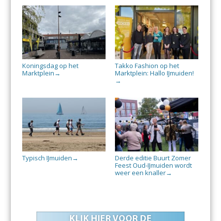
Koningsdag op het
Takko Fashion op het
Marktplein
Marktplein: Hallo IJmuiden!
→
→
Typisch IJmuiden
Derde editie Buurt Zomer
→
Feest Oud-IJmuiden wordt
weer een knaller
→