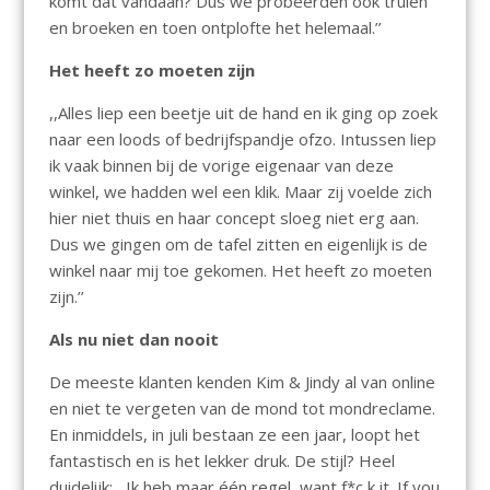
komt dat vandaan? Dus we probeerden ook truien
en broeken en toen ontplofte het helemaal.’’
Het heeft zo moeten zijn
,,Alles liep een beetje uit de hand en ik ging op zoek
naar een loods of bedrijfspandje ofzo. Intussen liep
ik vaak binnen bij de vorige eigenaar van deze
winkel, we hadden wel een klik. Maar zij voelde zich
hier niet thuis en haar concept sloeg niet erg aan.
Dus we gingen om de tafel zitten en eigenlijk is de
winkel naar mij toe gekomen. Het heeft zo moeten
zijn.’’
Als nu niet dan nooit
De meeste klanten kenden Kim & Jindy al van online
en niet te vergeten van de mond tot mondreclame.
En inmiddels, in juli bestaan ze een jaar, loopt het
fantastisch en is het lekker druk. De stijl? Heel
duidelijk: ,,Ik heb maar één regel, want f*c k it. If you