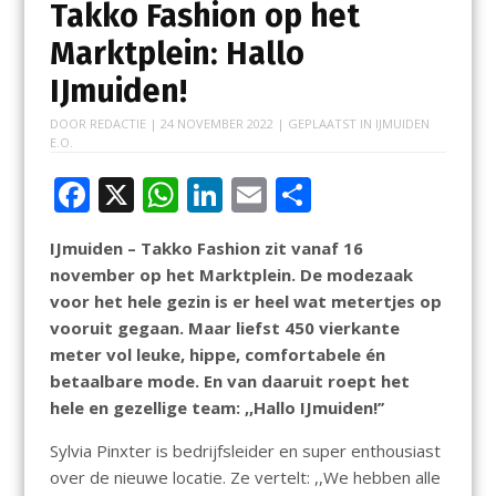
Takko Fashion op het
Marktplein: Hallo
IJmuiden!
DOOR
REDACTIE
|
24 NOVEMBER 2022
| GEPLAATST IN
IJMUIDEN
E.O.
F
X
W
Li
E
D
ac
h
n
m
el
IJmuiden – Takko Fashion zit vanaf 16
e
at
k
ai
e
november op het Marktplein. De modezaak
b
s
e
l
n
voor het hele gezin is er heel wat metertjes op
o
A
dI
vooruit gegaan. Maar liefst 450 vierkante
meter vol leuke, hippe, comfortabele én
o
p
n
betaalbare mode. En van daaruit roept het
k
p
hele en gezellige team: ,,Hallo IJmuiden!’’
Sylvia Pinxter is bedrijfsleider en super enthousiast
over de nieuwe locatie. Ze vertelt: ,,We hebben alle