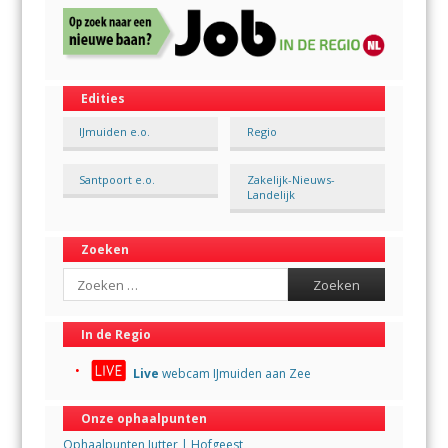
Edities
IJmuiden e.o.
Regio
Santpoort e.o.
Zakelijk-Nieuws-
Landelijk
Zoeken
Search
In de Regio
Live
webcam IJmuiden aan Zee
Onze ophaalpunten
Ophaalpunten Jutter | Hofgeest