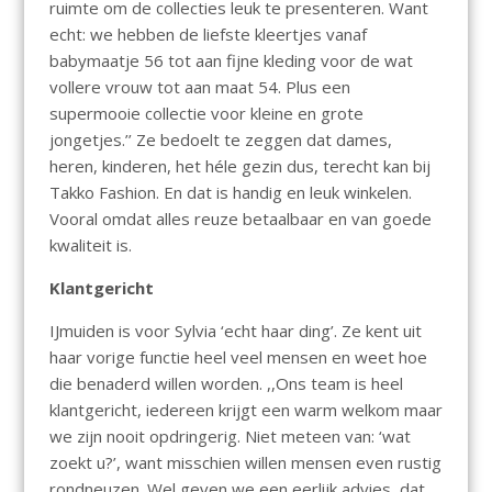
ruimte om de collecties leuk te presenteren. Want
echt: we hebben de liefste kleertjes vanaf
babymaatje 56 tot aan fijne kleding voor de wat
vollere vrouw tot aan maat 54. Plus een
supermooie collectie voor kleine en grote
jongetjes.’’ Ze bedoelt te zeggen dat dames,
heren, kinderen, het héle gezin dus, terecht kan bij
Takko Fashion. En dat is handig en leuk winkelen.
Vooral omdat alles reuze betaalbaar en van goede
kwaliteit is.
Klantgericht
IJmuiden is voor Sylvia ‘echt haar ding’. Ze kent uit
haar vorige functie heel veel mensen en weet hoe
die benaderd willen worden. ,,Ons team is heel
klantgericht, iedereen krijgt een warm welkom maar
we zijn nooit opdringerig. Niet meteen van: ‘wat
zoekt u?’, want misschien willen mensen even rustig
rondneuzen. Wel geven we een eerlijk advies, dat