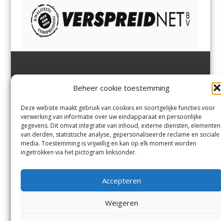
Jutter | Hofgeest
IJmuiden,
en
Velsen-Noord
Beheer cookie toestemming
Margadantstraat 34
Velserbroek
,
Velsen-Zuid,
1976 DN IJmuiden
Santpoort-Noord
,
Santpoort-
0255-533900
Zuid
,
Driehuis
en
Deze website maakt gebruik van cookies en soortgelijke functies voor
info@jutter.nl
of
info@hofgee
Spaarnwoude
.
verwerking van informatie over uw eindapparaat en persoonlijke
st.nl
gegevens. Dit omvat integratie van inhoud, externe diensten, elementen
van derden, statistische analyse, gepersonaliseerde reclame en sociale
media. Toestemming is vrijwillig en kan op elk moment worden
Contact
ingetrokken via het pictogram linksonder.
Andere uitgaven
Bezorgklacht
Ophaalpunten
Accepteren
Vacatures
Voorwaarden
Privacyverklaring
Weigeren