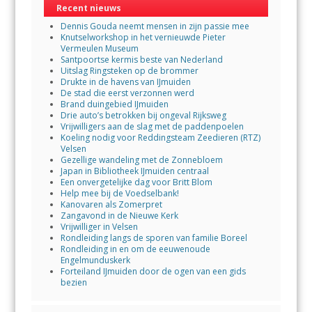
Recent nieuws
Dennis Gouda neemt mensen in zijn passie mee
Knutselworkshop in het vernieuwde Pieter
Vermeulen Museum
Santpoortse kermis beste van Nederland
Uitslag Ringsteken op de brommer
Drukte in de havens van IJmuiden
De stad die eerst verzonnen werd
Brand duingebied IJmuiden
Drie auto’s betrokken bij ongeval Rijksweg
Vrijwilligers aan de slag met de paddenpoelen
Koeling nodig voor Reddingsteam Zeedieren (RTZ)
Velsen
Gezellige wandeling met de Zonnebloem
Japan in Bibliotheek IJmuiden centraal
Een onvergetelijke dag voor Britt Blom
Help mee bij de Voedselbank!
Kanovaren als Zomerpret
Zangavond in de Nieuwe Kerk
Vrijwilliger in Velsen
Rondleiding langs de sporen van familie Boreel
Rondleiding in en om de eeuwenoude
Engelmunduskerk
Forteiland IJmuiden door de ogen van een gids
bezien