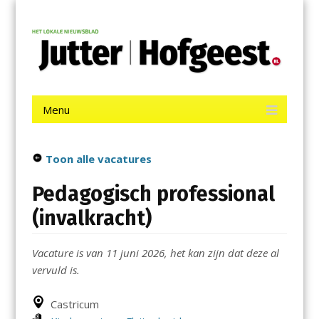
Menu
Skip
Jutter | Hofgeest
to
content
Het laatste nieuws uit IJmuiden, Velsen, Velserbroek, Santpoort,
Driehuis en Spaarnwoude.
Menu
Skip
to
content
Toon alle vacatures
Pedagogisch professional
(invalkracht)
Vacature is van 11 juni 2026, het kan zijn dat deze al
vervuld is.
Castricum