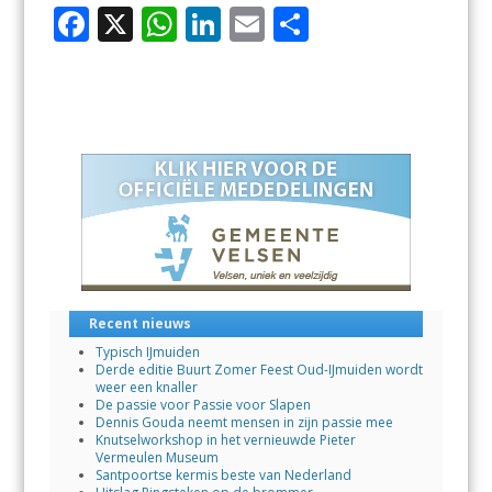
F
X
W
Li
E
D
ac
h
n
m
el
e
at
k
ai
e
b
s
e
l
n
o
A
dI
o
p
n
k
p
Recent nieuws
Typisch IJmuiden
Derde editie Buurt Zomer Feest Oud-IJmuiden wordt
weer een knaller
De passie voor Passie voor Slapen
Dennis Gouda neemt mensen in zijn passie mee
Knutselworkshop in het vernieuwde Pieter
Vermeulen Museum
Santpoortse kermis beste van Nederland