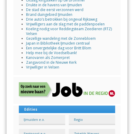
Uitslag Ringsteken op de brommer
Drukte in de havens van IJmuiden
De stad die eerst verzonnen werd
Brand duingebied IJmuiden
Drie auto’s betrokken bij ongeval Rijksweg
Vrijwilligers aan de slag met de paddenpoelen
Koeling nodig voor Reddingsteam Zeedieren (RTZ)
Velsen
Gezellige wandeling met de Zonnebloem
Japan in Bibliotheek IJmuiden centraal
Een onvergetelijke dag voor Britt Blom
Help mee bij de Voedselbank!
Kanovaren als Zomerpret
Zangavond in de Nieuwe Kerk
Vrijwilliger in Velsen
Edities
IJmuiden e.o.
Regio
Santpoort e.o.
Zakelijk-Nieuws-