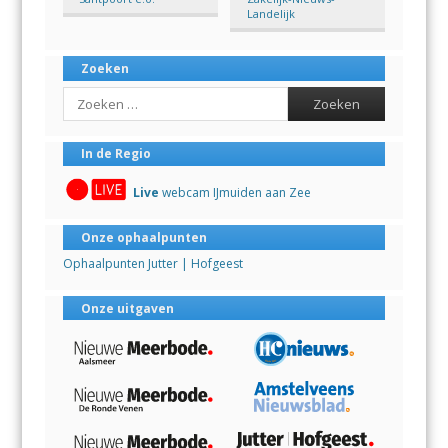
Landelijk
Zoeken
Search
In de Regio
Live
webcam IJmuiden aan Zee
Onze ophaalpunten
Ophaalpunten Jutter | Hofgeest
Onze uitgaven