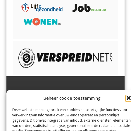
Jutter | Hofgeest
IJmuiden,
en
Velsen-Noord
Beheer cookie toestemming
Margadantstraat 34
Velserbroek
,
Velsen-Zuid,
1976 DN IJmuiden
Santpoort-Noord
,
Santpoort-
0255-533900
Zuid
,
Driehuis
en
Deze website maakt gebruik van cookies en soortgelijke functies voor
info@jutter.nl
of
info@hofgee
Spaarnwoude
.
verwerking van informatie over uw eindapparaat en persoonlijke
st.nl
gegevens. Dit omvat integratie van inhoud, externe diensten, elementen
van derden, statistische analyse, gepersonaliseerde reclame en sociale
media. Toestemming is vrijwillig en kan op elk moment worden