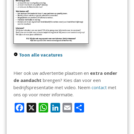
Toon alle vacatures
Hier ook uw advertentie plaatsen en
extra onder
de aandacht
brengen? Kies dan voor een
bedrijfspresentatie met video. Neem
contact
met
ons op voor meer informatie.
F
X
W
Li
E
D
ac
h
n
m
el
e
at
k
ai
e