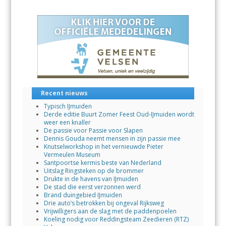
b
s
e
l
n
o
A
dI
o
p
n
k
p
Recent nieuws
Typisch IJmuiden
Derde editie Buurt Zomer Feest Oud-IJmuiden wordt
weer een knaller
De passie voor Passie voor Slapen
Dennis Gouda neemt mensen in zijn passie mee
Knutselworkshop in het vernieuwde Pieter
Vermeulen Museum
Santpoortse kermis beste van Nederland
Uitslag Ringsteken op de brommer
Drukte in de havens van IJmuiden
De stad die eerst verzonnen werd
Brand duingebied IJmuiden
Drie auto’s betrokken bij ongeval Rijksweg
Vrijwilligers aan de slag met de paddenpoelen
Koeling nodig voor Reddingsteam Zeedieren (RTZ)