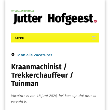
Menu
Skip
Jutter | Hofgeest
to
content
Het laatste nieuws uit IJmuiden, Velsen, Velserbroek, Santpoort,
Driehuis en Spaarnwoude.
Menu
Skip
to
content
Toon alle vacatures
Kraanmachinist /
Trekkerchauffeur /
Tuinman
Vacature is van 18 juni 2026, het kan zijn dat deze al
vervuld is.