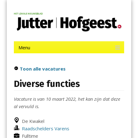
Menu
Skip
Jutter | Hofgeest
to
content
Het laatste nieuws uit IJmuiden, Velsen, Velserbroek, Santpoort,
Driehuis en Spaarnwoude.
Menu
Skip
to
content
Toon alle vacatures
Diverse functies
Vacature is van 10 maart 2022, het kan zijn dat deze
al vervuld is.
De Kwakel
Raadschelders Varens
Fulltime