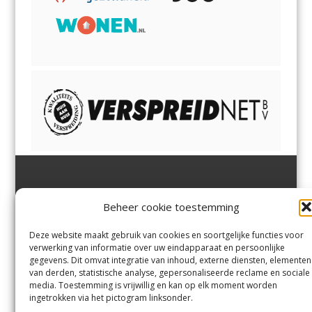
Jutter | Hofgeest
IJmuiden,
en
Velsen-Noord
Beheer cookie toestemming
Margadantstraat 34
Velserbroek
,
Velsen-Zuid,
1976 DN IJmuiden
Santpoort-Noord
,
Santpoort-
0255-533900
Zuid
,
Driehuis
en
Deze website maakt gebruik van cookies en soortgelijke functies voor
info@jutter.nl
of
info@hofgee
Spaarnwoude
.
verwerking van informatie over uw eindapparaat en persoonlijke
st.nl
gegevens. Dit omvat integratie van inhoud, externe diensten, elementen
van derden, statistische analyse, gepersonaliseerde reclame en sociale
media. Toestemming is vrijwillig en kan op elk moment worden
Contact
ingetrokken via het pictogram linksonder.
Andere uitgaven