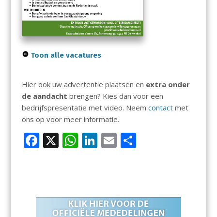
Toon alle vacatures
Hier ook uw advertentie plaatsen en
extra onder
de aandacht
brengen? Kies dan voor een
bedrijfspresentatie met video. Neem
contact
met
ons op voor meer informatie.
F
X
W
Li
E
D
ac
h
n
m
el
e
at
k
ai
e
b
s
e
l
n
o
A
dI