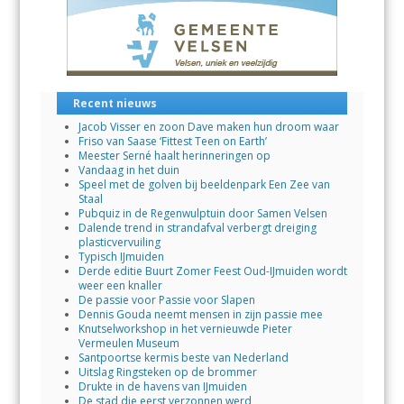
o
p
n
k
p
Recent nieuws
Jacob Visser en zoon Dave maken hun droom waar
Friso van Saase ‘Fittest Teen on Earth’
Meester Serné haalt herinneringen op
Vandaag in het duin
Speel met de golven bij beeldenpark Een Zee van
Staal
Pubquiz in de Regenwulptuin door Samen Velsen
Dalende trend in strandafval verbergt dreiging
plasticvervuiling
Typisch IJmuiden
Derde editie Buurt Zomer Feest Oud-IJmuiden wordt
weer een knaller
De passie voor Passie voor Slapen
Dennis Gouda neemt mensen in zijn passie mee
Knutselworkshop in het vernieuwde Pieter
Vermeulen Museum
Santpoortse kermis beste van Nederland
Uitslag Ringsteken op de brommer
Drukte in de havens van IJmuiden
De stad die eerst verzonnen werd