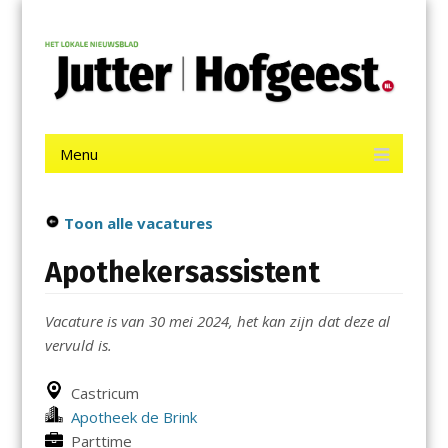
Menu
Skip
Jutter | Hofgeest
to
content
Het laatste nieuws uit IJmuiden, Velsen, Velserbroek, Santpoort,
Driehuis en Spaarnwoude.
Menu
Skip
to
content
Toon alle vacatures
Apothekersassistent
Vacature is van 30 mei 2024, het kan zijn dat deze al
vervuld is.
Castricum
Apotheek de Brink
Parttime