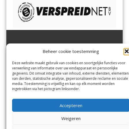
Jutter | Hofgeest
IJmuiden,
en
Velsen-Noord
Beheer cookie toestemming
Margadantstraat 34
Velserbroek
,
Velsen-Zuid,
1976 DN IJmuiden
Santpoort-Noord
,
Santpoort-
0255-533900
Zuid
,
Driehuis
en
Deze website maakt gebruik van cookies en soortgelijke functies voor
info@jutter.nl
of
info@hofgee
Spaarnwoude
.
verwerking van informatie over uw eindapparaat en persoonlijke
st.nl
gegevens. Dit omvat integratie van inhoud, externe diensten, elementen
van derden, statistische analyse, gepersonaliseerde reclame en sociale
media. Toestemming is vrijwillig en kan op elk moment worden
Contact
ingetrokken via het pictogram linksonder.
Andere uitgaven
Bezorgklacht
Ophaalpunten
Accepteren
Vacatures
Voorwaarden
Privacyverklaring
Weigeren