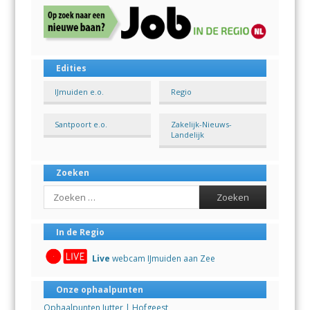
Edities
IJmuiden e.o.
Regio
Santpoort e.o.
Zakelijk-Nieuws-
Landelijk
Zoeken
Search
In de Regio
Live
webcam IJmuiden aan Zee
Onze ophaalpunten
Ophaalpunten Jutter | Hofgeest