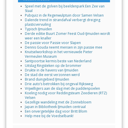
Speel met de golven bij beeldenpark Een Zee van
Staal
Pubquiz in de Regenwulptuin door Samen Velsen
Dalende trend in strandafval verbergt dreiging
plasticvervuiling
Typisch IJmuiden
Derde editie Buurt Zomer Feest Oud-IJmuiden wordt
weer een knaller
De passie voor Passie voor Slapen
Dennis Gouda neemt mensen in zijn passie mee
Knutselworkshop in het vernieuwde Pieter
Vermeulen Museum
Santpoortse kermis beste van Nederland
Uitslag Ringsteken op de brommer
Drukte in de havens van IJmuiden
De stad die eerst verzonnen werd
Brand duingebied IJmuiden
Drie auto’s betrokken bij ongeval Rijksweg
Vrijwilligers aan de slag met de paddenpoelen
Koeling nodig voor Reddingsteam Zeedieren (RTZ)
Velsen
Gezellige wandeling met de Zonnebloem
Japan in Bibliotheek IJmuiden centraal
Een onvergetelijke dag voor Britt Blom
Help mee bij de Voedselbank!