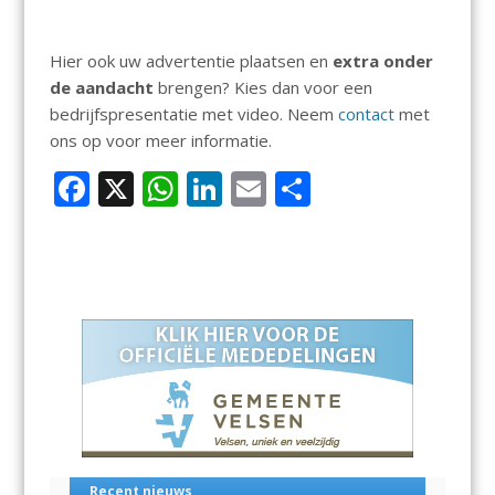
Hier ook uw advertentie plaatsen en
extra onder
de aandacht
brengen? Kies dan voor een
bedrijfspresentatie met video. Neem
contact
met
ons op voor meer informatie.
F
X
W
Li
E
D
ac
h
n
m
el
e
at
k
ai
e
b
s
e
l
n
o
A
dI
o
p
n
k
p
Recent nieuws