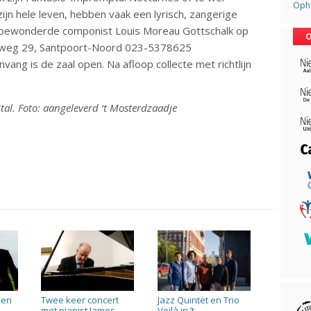
Opha
jn hele leven, hebben vaak een lyrisch, zangerige
n bewonderde componist Louis Moreau Gottschalk op
O
rkweg 29, Santpoort-Noord 023-5378625
anvang is de zaal open. Na afloop collecte met richtlijn
ital. Foto: aangeleverd ‘t Mosterdzaadje
 en
Twee keer concert
Jazz Quintet en Trio
met pianist James
Voilà in ’t