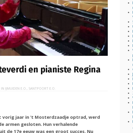
everdi en pianiste Regina
 IN
IJMUIDEN E.O.
,
SANTPOORT E.O.
 vorig jaar in ’t Mosterdzaadje optrad, werd
n de armen gesloten. Hun verhalende
it de 17e eeuw was een groot succes. Nu