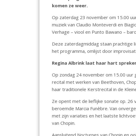
o
A
dI
komen ze weer.
o
p
n
Op zaterdag 23 november om 15.00 uur 
k
p
muziek van Claudio Monteverdi en Biagio
Verhage – viool en Punto Bawano – barok
Deze zaterdagmiddag staan prachtige l
het programma, omlijst door improvisatie,
Regina Albrink laat haar hart spreke
Op zondag 24 november om 15.00 uur gee
recital met werken van Beethoven, Chopi
haar traditionele Kerstrecital in de Kl
Ze opent met de lieflijke sonate op. 26
beroemde Marcia Funèbre. Van onvergete
met zijn variaties en het laatste lichtv
van Chopin.
Aansluitend Nocturnes van Chopin en oo