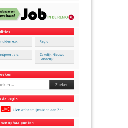
dities
Jmuiden e.o.
Regio
antpoort e.o.
Zakelijk-Nieuws-
Landelijk
Zoeken
ch
n de Regio
Live
webcam IJmuiden aan Zee
nze ophaalpunten