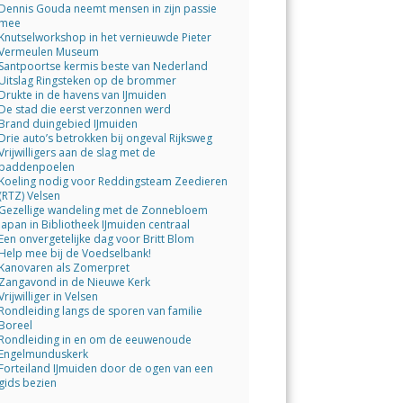
Dennis Gouda neemt mensen in zijn passie
mee
Knutselworkshop in het vernieuwde Pieter
Vermeulen Museum
Santpoortse kermis beste van Nederland
Uitslag Ringsteken op de brommer
Drukte in de havens van IJmuiden
De stad die eerst verzonnen werd
Brand duingebied IJmuiden
Drie auto’s betrokken bij ongeval Rijksweg
Vrijwilligers aan de slag met de
paddenpoelen
Koeling nodig voor Reddingsteam Zeedieren
(RTZ) Velsen
Gezellige wandeling met de Zonnebloem
Japan in Bibliotheek IJmuiden centraal
Een onvergetelijke dag voor Britt Blom
Help mee bij de Voedselbank!
Kanovaren als Zomerpret
Zangavond in de Nieuwe Kerk
Vrijwilliger in Velsen
Rondleiding langs de sporen van familie
Boreel
Rondleiding in en om de eeuwenoude
Engelmunduskerk
Forteiland IJmuiden door de ogen van een
gids bezien