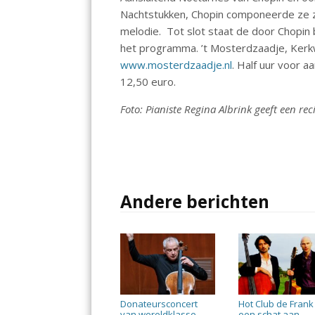
Nachtstukken, Chopin componeerde ze zi
melodie. Tot slot staat de door Chopi
het programma. ’t Mosterdzaadje, Ke
www.mosterdzaadje.nl
. Half uur voor a
12,50 euro.
Foto: Pianiste Regina Albrink geeft een rec
Andere berichten
Donateursconcert
Hot Club de Frank
van wereldklasse
een schat aan
→