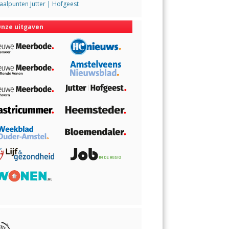
alpunten Jutter | Hofgeest
nze uitgaven