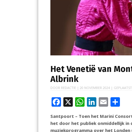
Het Venetië van Mont
Albrink
DOOR
REDACTIE
|
20 NOVEMBER 2024
| GEPLAATST
F
X
W
Li
E
D
ac
h
n
m
el
Santpoort – Toen het Marini Consort
e
at
k
ai
e
het door het publiek onmiddellijk i
b
s
e
l
n
muziekprogramma over het Londen u