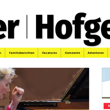
oek, Santpoort, Driehuis en Spaarnwoude.
n
Familieberichten
Vacatures
Gemeente
Adverteren
R