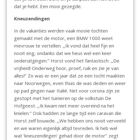
dat je hebt. Een mooi gezegde.
Kneuzendingen
In de vakanties werden vaak mooie tochten
gemaakt met de motor, een BMW 1000 weet
mevrouw te vertellen. ,,Ik vond dat heel fijn en
nooit eng, ondanks dat we heus wel een keer
onderuitgingen.’’ Horst vond het fantastisch: ,,De
vrijheid! Onderweg hoor, proef, ruik en zie je van
alles!’’ Zo was er een jaar dat ze een tocht maakten
naar Noorwegen, even thuis de was deden en weer
op pad gingen naar Italië. Net voor corona zijn ze
gestopt met het tuinieren op de volkstuin De
Hofgeest. ,,Ik kwam niet meer overeind na het
knielen.’’ Ook hadden ze lange tijd een caravan die
Horst zelf bouwde. ,,We hebben ons nooit verveeld
en we waren eigenlijk altijd tevreden. Ik heb wel
wat ‘kneuzendingen’ gehad door de motor’’ zegt