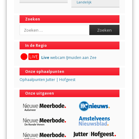
Landelijk
Zoeken
Search
In de Regio
Live
webcam IJmuiden aan Zee
Onze ophaalpunten
Ophaalpunten Jutter | Hofgeest
Onze uitgaven