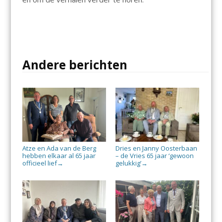
Andere berichten
Atze en Ada van de Berg
Dries en Janny Oosterbaan
hebben elkaar al 65 jaar
– de Vries 65 jaar ‘gewoon
officieel lief
gelukkig’
→
→