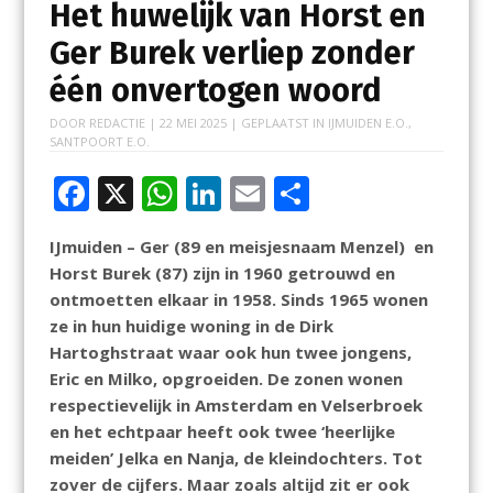
Het huwelijk van Horst en
Ger Burek verliep zonder
één onvertogen woord
DOOR
REDACTIE
|
22 MEI 2025
| GEPLAATST IN
IJMUIDEN E.O.
,
SANTPOORT E.O.
F
X
W
Li
E
D
ac
h
n
m
el
IJmuiden – Ger (89 en meisjesnaam Menzel) en
e
at
k
ai
e
Horst Burek (87) zijn in 1960 getrouwd en
b
s
e
l
n
ontmoetten elkaar in 1958. Sinds 1965 wonen
o
A
dI
ze in hun huidige woning in de Dirk
Hartoghstraat waar ook hun twee jongens,
o
p
n
Eric en Milko, opgroeiden. De zonen wonen
k
p
respectievelijk in Amsterdam en Velserbroek
en het echtpaar heeft ook twee ‘heerlijke
meiden’ Jelka en Nanja, de kleindochters. Tot
zover de cijfers. Maar zoals altijd zit er ook