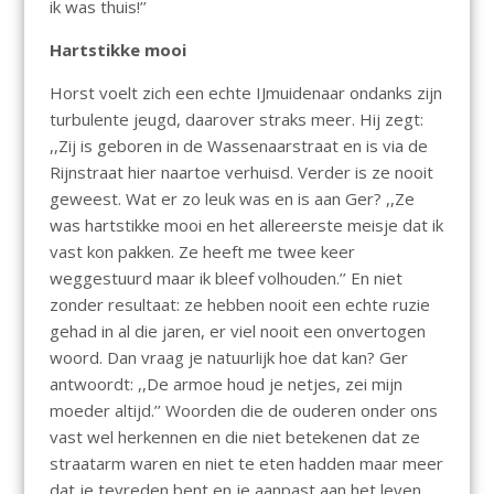
ik was thuis!’’
Hartstikke mooi
Horst voelt zich een echte IJmuidenaar ondanks zijn
turbulente jeugd, daarover straks meer. Hij zegt:
,,Zij is geboren in de Wassenaarstraat en is via de
Rijnstraat hier naartoe verhuisd. Verder is ze nooit
geweest. Wat er zo leuk was en is aan Ger? ,,Ze
was hartstikke mooi en het allereerste meisje dat ik
vast kon pakken. Ze heeft me twee keer
weggestuurd maar ik bleef volhouden.’’ En niet
zonder resultaat: ze hebben nooit een echte ruzie
gehad in al die jaren, er viel nooit een onvertogen
woord. Dan vraag je natuurlijk hoe dat kan? Ger
antwoordt: ,,De armoe houd je netjes, zei mijn
moeder altijd.’’ Woorden die de ouderen onder ons
vast wel herkennen en die niet betekenen dat ze
straatarm waren en niet te eten hadden maar meer
dat je tevreden bent en je aanpast aan het leven