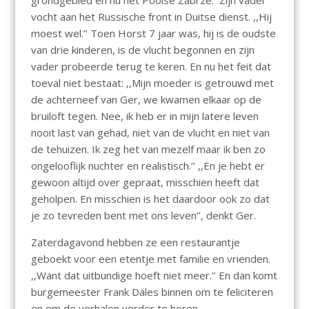
grondgebied en nu het Poolse Zabrze. Zijn vader
vocht aan het Russische front in Duitse dienst. ,,Hij
moest wel.’’ Toen Horst 7 jaar was, hij is de oudste
van drie kinderen, is de vlucht begonnen en zijn
vader probeerde terug te keren. En nu het feit dat
toeval niet bestaat: ,,Mijn moeder is getrouwd met
de achterneef van Ger, we kwamen elkaar op de
bruiloft tegen. Nee, ik heb er in mijn latere leven
nooit last van gehad, niet van de vlucht en niet van
de tehuizen. Ik zeg het van mezelf maar ik ben zo
ongelooflijk nuchter en realistisch.’’ ,,En je hebt er
gewoon altijd over gepraat, misschien heeft dat
geholpen. En misschien is het daardoor ook zo dat
je zo tevreden bent met ons leven’’, denkt Ger.
Zaterdagavond hebben ze een restaurantje
geboekt voor een etentje met familie en vrienden.
,,Want dat uitbundige hoeft niet meer.’’ En dan komt
burgemeester Frank Dales binnen om te feliciteren
en om de verhalen verder te horen.