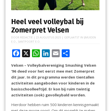
Heel veel volleybal bij
Zomerpret Velsen
DOOR
REDACTIE
|
23 AUGUSTUS 2025
| GEPLAATST IN
IJMUIDEN
E.O.
,
SANTPOORT E.O.
F
X
W
Li
E
D
ac
h
n
m
el
Velsen – Volleybalvereniging Smashing Velsen
e
at
k
ai
e
‘96 deed voor het eerst mee met Zomerpret
b
s
e
l
n
dit jaar. In dit programma werden tientallen
o
A
dI
activiteiten aangeboden voor kinderen in de
basisschoolleeftijd. Er kon bij ruim twintig
o
p
n
activiteiten (ook) gevolleybald worden.
k
p
Hierdoor hebben ruim 500 kinderen kennisgemaakt
met deze mooie sport. Om dit mogelijk te maken