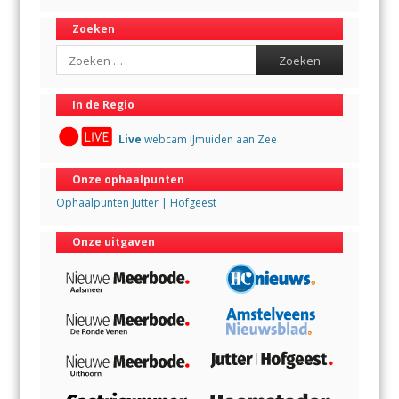
Zoeken
Search
In de Regio
Live
webcam IJmuiden aan Zee
Onze ophaalpunten
Ophaalpunten Jutter | Hofgeest
Onze uitgaven