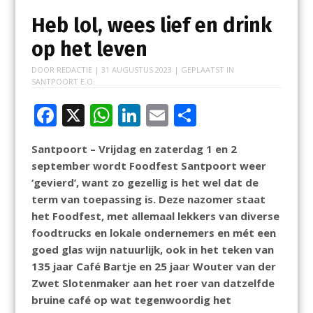
Heb lol, wees lief en drink
op het leven
DOOR
REDACTIE
|
31 AUGUSTUS 2023
| GEPLAATST IN
SANTPOORT E.O.
F
X
W
Li
E
D
ac
h
n
m
el
Santpoort – Vrijdag en zaterdag 1 en 2
e
at
k
ai
e
september wordt Foodfest Santpoort weer
b
s
e
l
n
‘gevierd’, want zo gezellig is het wel dat de
o
A
dI
term van toepassing is. Deze nazomer staat
het Foodfest, met allemaal lekkers van diverse
o
p
n
foodtrucks en lokale ondernemers en mét een
k
p
goed glas wijn natuurlijk, ook in het teken van
135 jaar Café Bartje en 25 jaar Wouter van der
Zwet Slotenmaker aan het roer van datzelfde
bruine café op wat tegenwoordig het