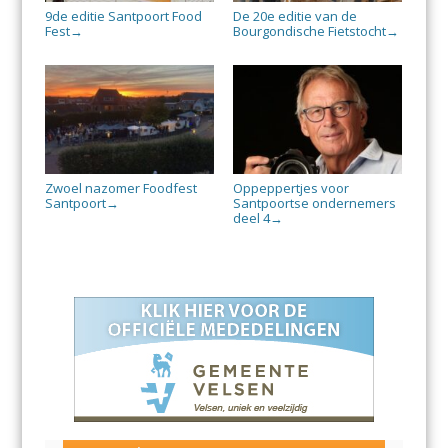
9de editie Santpoort Food
De 20e editie van de
Fest
Bourgondische Fietstocht
→
→
Zwoel nazomer Foodfest
Oppeppertjes voor
Santpoort
Santpoortse ondernemers
→
deel 4
→