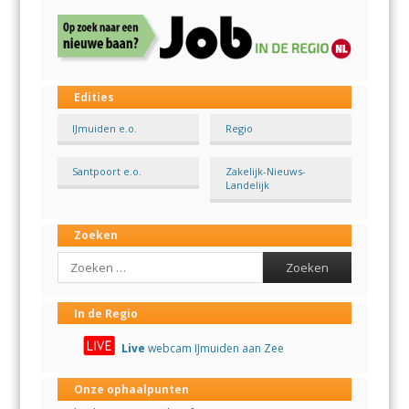
Edities
IJmuiden e.o.
Regio
Santpoort e.o.
Zakelijk-Nieuws-
Landelijk
Zoeken
Search
In de Regio
Live
webcam IJmuiden aan Zee
Onze ophaalpunten