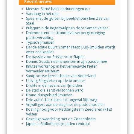
Recent nieuws
Meester Serné haalt herinneringen op
Vandaag in het duin
Speel met de golven bij beeldenpark Een Zee van
Staal
Pubquiz in de Regenwulptuin door Samen Velsen
Dalende trend in strandafval verbergt dreiging
plasticvervuiling
Typisch IJmuiden
Derde editie Buurt Zomer Feest Oud-IJmuiden wordt
weer een knaller
De passie voor Passie voor Slapen
Dennis Gouda neemt mensen in zijn passie mee
Knutselworkshop in het vernieuwde Pieter
Vermeulen Museum
Santpoortse kermis beste van Nederland
Uitslag Ringsteken op de brommer
Drukte in de havens van IJmuiden
De stad die eerst verzonnen werd
Brand duingebied IJmuiden
Drie auto’s betrokken bij ongeval Rijksweg
Vrijwilligers aan de slag met de paddenpoelen
Koeling nodig voor Reddingsteam Zeedieren (RTZ)
Velsen
Gezellige wandeling met de Zonnebloem
Japan in Bibliotheek IJmuiden centraal