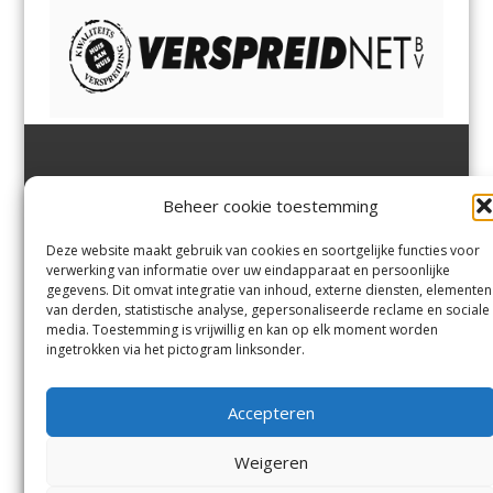
Jutter | Hofgeest
IJmuiden,
en
Velsen-Noord
Beheer cookie toestemming
Margadantstraat 34
Velserbroek
,
Velsen-Zuid,
1976 DN IJmuiden
Santpoort-Noord
,
Santpoort-
0255-533900
Zuid
,
Driehuis
en
Deze website maakt gebruik van cookies en soortgelijke functies voor
info@jutter.nl
of
info@hofgee
Spaarnwoude
.
verwerking van informatie over uw eindapparaat en persoonlijke
st.nl
gegevens. Dit omvat integratie van inhoud, externe diensten, elementen
van derden, statistische analyse, gepersonaliseerde reclame en sociale
media. Toestemming is vrijwillig en kan op elk moment worden
Contact
ingetrokken via het pictogram linksonder.
Andere uitgaven
Bezorgklacht
Ophaalpunten
Accepteren
Vacatures
Voorwaarden
Privacyverklaring
Weigeren