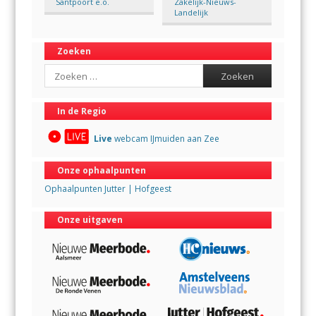
Santpoort e.o.
Zakelijk-Nieuws-
Landelijk
Zoeken
Search
In de Regio
Live
webcam IJmuiden aan Zee
Onze ophaalpunten
Ophaalpunten Jutter | Hofgeest
Onze uitgaven