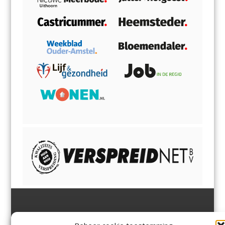
Jutter | Hofgeest
IJmuiden,
en
Velsen-Noord