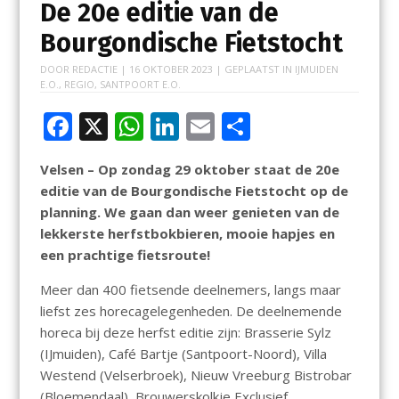
De 20e editie van de
Bourgondische Fietstocht
DOOR
REDACTIE
|
16 OKTOBER 2023
| GEPLAATST IN
IJMUIDEN
E.O.
,
REGIO
,
SANTPOORT E.O.
F
X
W
Li
E
D
ac
h
n
m
el
Velsen – Op zondag 29 oktober staat de 20e
e
at
k
ai
e
editie van de Bourgondische Fietstocht op de
b
s
e
l
n
planning. We gaan dan weer genieten van de
o
A
dI
lekkerste herfstbokbieren, mooie hapjes en
een prachtige fietsroute!
o
p
n
k
p
Meer dan 400 fietsende deelnemers, langs maar
liefst zes horecagelegenheden. De deelnemende
horeca bij deze herfst editie zijn: Brasserie Sylz
(IJmuiden), Café Bartje (Santpoort-Noord), Villa
Westend (Velserbroek), Nieuw Vreeburg Bistrobar
(Bloemendaal), Brouwerskolkje Exclusief