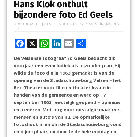
Hans Klok onthult
bijzondere foto Ed Geels
DOOR
REDACTIE
|
24 SEPTEMBER 2014
| GEPLAATST IN
IJMUIDEN
E.O.
F
X
W
Li
E
D
ac
h
n
m
el
De Velsense fotograaf Ed Geels bedacht dit
e
at
k
ai
e
voorjaar een even ludiek als bijzonder plan. Hij
b
s
e
l
n
wilde de foto die in 1963 gemaakt is van de
o
A
dI
opening van de Stadsschouwburg Velsen – het
Rex-Theater voor film en theater kwam in
o
p
n
handen van de gemeente en werd op 17
k
p
september 1963 feestelijk geopend – opnieuw
ensceneren. Met oog voor nostalgie maar met
mensen en auto’s van nu. De opmerkelijke
fotoshoot in en om de Stadsschouwburg vond
eind juni plaats en duurde de hele middag en