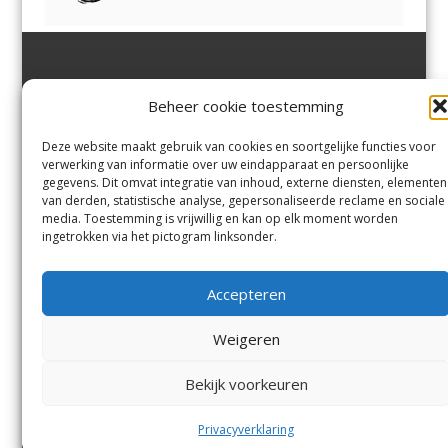
Jutter | Hofgeest
IJmuiden,
en
Velsen-Noord
Beheer cookie toestemming
Margadantstraat 34
Velserbroek
,
Velsen-Zuid,
1976 DN IJmuiden
Santpoort-Noord
,
Santpoort-
0255-533900
Zuid
,
Driehuis
en
Deze website maakt gebruik van cookies en soortgelijke functies voor
info@jutter.nl
of
info@hofgee
Spaarnwoude
.
verwerking van informatie over uw eindapparaat en persoonlijke
st.nl
gegevens. Dit omvat integratie van inhoud, externe diensten, elementen
van derden, statistische analyse, gepersonaliseerde reclame en sociale
media. Toestemming is vrijwillig en kan op elk moment worden
Contact
ingetrokken via het pictogram linksonder.
Andere uitgaven
Bezorgklacht
Ophaalpunten
Accepteren
Vacatures
Voorwaarden
Privacyverklaring
Weigeren
Bekijk voorkeuren
© Kennemerland Pers B.V.
Menu
Privacyverklaring