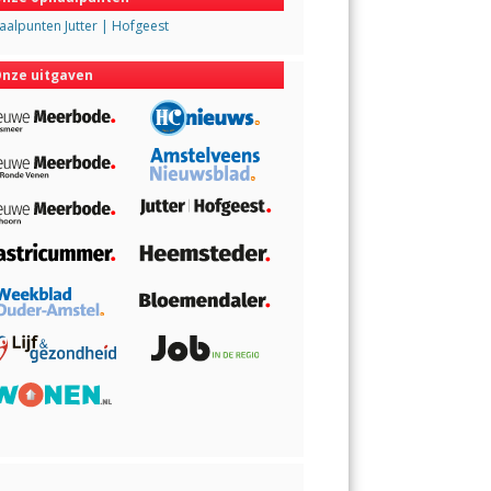
alpunten Jutter | Hofgeest
nze uitgaven