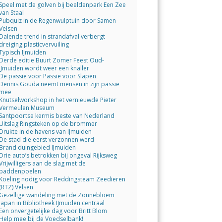
Speel met de golven bij beeldenpark Een Zee
van Staal
Pubquiz in de Regenwulptuin door Samen
Velsen
Dalende trend in strandafval verbergt
dreiging plasticvervuiling
Typisch IJmuiden
Derde editie Buurt Zomer Feest Oud-
IJmuiden wordt weer een knaller
De passie voor Passie voor Slapen
Dennis Gouda neemt mensen in zijn passie
mee
Knutselworkshop in het vernieuwde Pieter
Vermeulen Museum
Santpoortse kermis beste van Nederland
Uitslag Ringsteken op de brommer
Drukte in de havens van IJmuiden
De stad die eerst verzonnen werd
Brand duingebied IJmuiden
Drie auto’s betrokken bij ongeval Rijksweg
Vrijwilligers aan de slag met de
paddenpoelen
Koeling nodig voor Reddingsteam Zeedieren
(RTZ) Velsen
Gezellige wandeling met de Zonnebloem
Japan in Bibliotheek IJmuiden centraal
Een onvergetelijke dag voor Britt Blom
Help mee bij de Voedselbank!