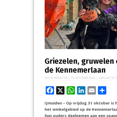
Griezelen, gruwelen
de Kennemerlaan
DOOR
REDACTIE
|
19 OKTOBER 2025
| GEPLAATST 
F
X
W
Li
E
D
ac
h
n
m
el
IJmuiden – Op vrijdag 31 oktober is
e
at
k
ai
e
het winkelgebied op de Kennemerlaan
b
s
e
l
n
hun ouders deelnemen aan een spanne