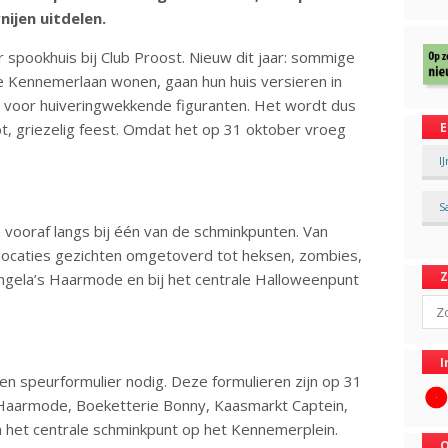
ijen uitdelen.
ir spookhuis bij Club Proost. Nieuw dit jaar: sommige
e Kennemerlaan wonen, gaan hun huis versieren in
t voor huiveringwekkende figuranten. Het wordt dus
t, griezelig feest. Omdat het op 31 oktober vroeg
E
I
S
 vooraf langs bij één van de schminkpunten. Van
locaties gezichten omgetoverd tot heksen, zombies,
Angela’s Haarmode en bij het centrale Halloweenpunt
Sear
I
n speurformulier nodig. Deze formulieren zijn op 31
’s Haarmode, Boeketterie Bonny, Kaasmarkt Captein,
 het centrale schminkpunt op het Kennemerplein.
O