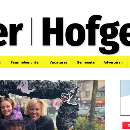
oek, Santpoort, Driehuis en Spaarnwoude.
n
Familieberichten
Vacatures
Gemeente
Adverteren
R