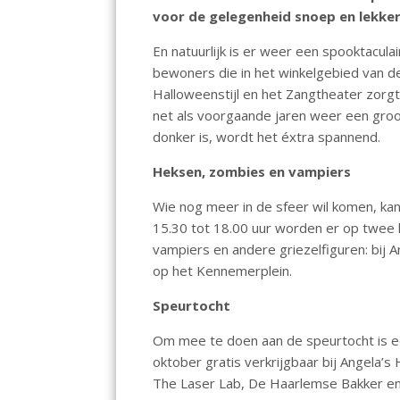
o
A
dI
voor de gelegenheid snoep en lekkern
o
p
n
En natuurlijk is er weer een spooktacula
k
p
bewoners die in het winkelgebied van d
Halloweenstijl en het Zangtheater zorg
net als voorgaande jaren weer een groo
donker is, wordt het éxtra spannend.
Heksen, zombies en vampiers
Wie nog meer in de sfeer wil komen, kan
15.30 tot 18.00 uur worden er op twee 
vampiers en andere griezelfiguren: bij 
op het Kennemerplein.
Speurtocht
Om mee te doen aan de speurtocht is ee
oktober gratis verkrijgbaar bij Angela
The Laser Lab, De Haarlemse Bakker en