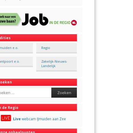
dities
Jmuiden e.o.
Regio
antpoort e.o.
Zakelijk-Nieuws-
Landelijk
Zoeken
ch
n de Regio
Live
webcam IJmuiden aan Zee
nze ophaalpunten