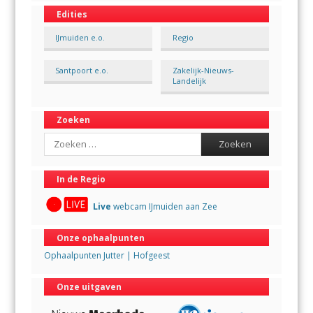
Edities
IJmuiden e.o.
Regio
Santpoort e.o.
Zakelijk-Nieuws-
Landelijk
Zoeken
Search
In de Regio
Live
webcam IJmuiden aan Zee
Onze ophaalpunten
Ophaalpunten Jutter | Hofgeest
Onze uitgaven