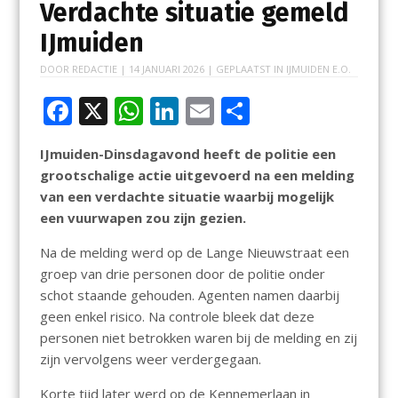
Verdachte situatie gemeld
IJmuiden
DOOR
REDACTIE
|
14 JANUARI 2026
| GEPLAATST IN
IJMUIDEN E.O.
F
X
W
Li
E
D
ac
h
n
m
el
IJmuiden-Dinsdagavond heeft de politie een
e
at
k
ai
e
grootschalige actie uitgevoerd na een melding
b
s
e
l
n
van een verdachte situatie waarbij mogelijk
o
A
dI
een vuurwapen zou zijn gezien.
o
p
n
Na de melding werd op de Lange Nieuwstraat een
k
p
groep van drie personen door de politie onder
schot staande gehouden. Agenten namen daarbij
geen enkel risico. Na controle bleek dat deze
personen niet betrokken waren bij de melding en zij
zijn vervolgens weer verdergegaan.
Korte tijd later werd op de Kennemerlaan in