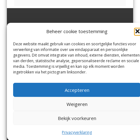
Jutter | Hofgeest
IJmuiden,
en
Velsen-Noord
Beheer cookie toestemming
Margadantstraat 34
Velserbroek
,
Velsen-Zuid,
1976 DN IJmuiden
Santpoort-Noord
,
Santpoort-
0255-533900
Zuid
,
Driehuis
en
Deze website maakt gebruik van cookies en soortgelijke functies voor
info@jutter.nl
of
info@hofgee
Spaarnwoude
.
verwerking van informatie over uw eindapparaat en persoonlijke
st.nl
gegevens. Dit omvat integratie van inhoud, externe diensten, elementen
van derden, statistische analyse, gepersonaliseerde reclame en sociale
media. Toestemming is vrijwillig en kan op elk moment worden
Contact
ingetrokken via het pictogram linksonder.
Andere uitgaven
Bezorgklacht
Ophaalpunten
Accepteren
Vacatures
Voorwaarden
Privacyverklaring
Weigeren
Bekijk voorkeuren
© Kennemerland Pers B.V.
Menu
Privacyverklaring