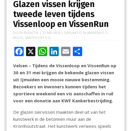
Glazen vissen krijgen
tweede leven tijdens
Vissenloop en VissenRun
DOOR
REDACTIE
|
23 MEI 2026
| GEPLAATST IN
IJMUIDEN E.O.
,
REGIO
,
SANTPOORT E.O.
F
X
W
Li
E
D
ac
h
n
m
el
Velsen – Tijdens de Vissenloop en VissenRun op
e
at
k
ai
e
30 en 31 mei krijgen de bekende glazen vissen
b
s
e
l
n
uit IJmuiden een mooie nieuwe bestemming.
o
A
dI
Bezoekers en inwoners kunnen tijdens het
sportieve weekend een vis aanschaffen in ruil
o
p
n
voor een donatie aan KWF Kankerbestrijding.
k
p
De glazen siervissen maakten deel uit van het
kunstwerk in de betonnen muur aan de
Kromhoutstraat. Het kunstwerk verwees speels