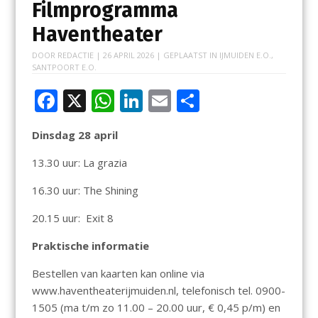
Filmprogramma
Haventheater
DOOR
REDACTIE
|
26 APRIL 2026
| GEPLAATST IN
IJMUIDEN E.O.
,
SANTPOORT E.O.
F
X
W
Li
E
D
ac
h
n
m
el
Dinsdag 28 april
e
at
k
ai
e
b
s
e
l
n
13.30 uur: La grazia
o
A
dI
16.30 uur: The Shining
o
p
n
20.15 uur: Exit 8
k
p
Praktische informatie
Bestellen van kaarten kan online via
www.haventheaterijmuiden.nl, telefonisch tel. 0900-
1505 (ma t/m zo 11.00 – 20.00 uur, € 0,45 p/m) en