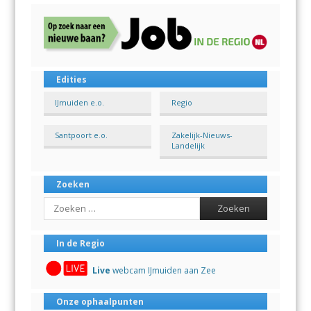
Edities
IJmuiden e.o.
Regio
Santpoort e.o.
Zakelijk-Nieuws-
Landelijk
Zoeken
Search
In de Regio
Live
webcam IJmuiden aan Zee
Onze ophaalpunten