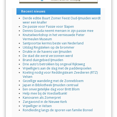
Recent nieuws
Derde editie Buurt Zomer Feest Oud-IJmuiden wordt
weer een knaller
De passie voor Passie voor Slapen
Dennis Gouda neemt mensen in zijn passie mee
Knutselworkshop in het vernieuwde Pieter
Vermeulen Museum
Santpoortse kermis beste van Nederland
Uitslag Ringsteken op de brommer
Drukte in de havens van IJmuiden
De stad die eerst verzonnen werd
Brand duingebied IJmuiden
Drie auto’s betrokken bij ongeval Rijksweg
Vrijwilligers aan de slag met de paddenpoelen
Koeling nodig voor Reddingsteam Zeedieren (RTZ)
Velsen
Gezellige wandeling met de Zonnebloem
Japan in Bibliotheek IJmuiden centraal
Een onvergetelijke dag voor Britt Blom
Help mee bij de Voedselbank!
Kanovaren als Zomerpret
Zangavond in de Nieuwe Kerk
Vrijwilliger in Velsen
Rondleiding langs de sporen van familie Boreel