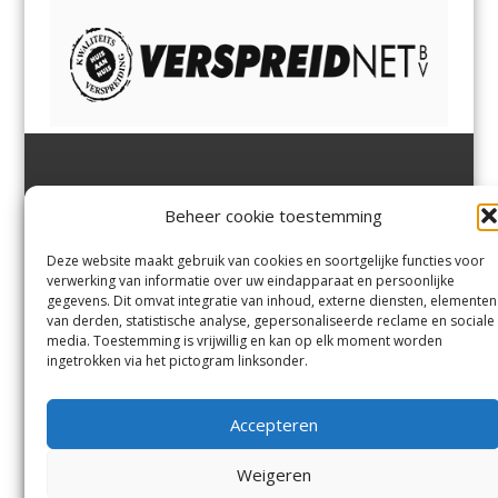
Jutter | Hofgeest
IJmuiden,
en
Velsen-Noord
Beheer cookie toestemming
Margadantstraat 34
Velserbroek
,
Velsen-Zuid,
1976 DN IJmuiden
Santpoort-Noord
,
Santpoort-
0255-533900
Zuid
,
Driehuis
en
Deze website maakt gebruik van cookies en soortgelijke functies voor
info@jutter.nl
of
info@hofgee
Spaarnwoude
.
verwerking van informatie over uw eindapparaat en persoonlijke
st.nl
gegevens. Dit omvat integratie van inhoud, externe diensten, elementen
van derden, statistische analyse, gepersonaliseerde reclame en sociale
media. Toestemming is vrijwillig en kan op elk moment worden
Contact
ingetrokken via het pictogram linksonder.
Andere uitgaven
Bezorgklacht
Ophaalpunten
Accepteren
Vacatures
Voorwaarden
Privacyverklaring
Weigeren