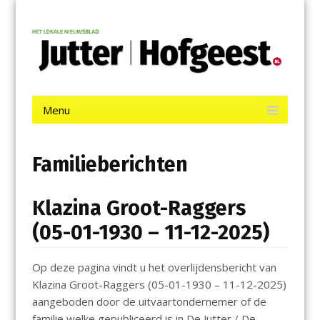
Menu
Skip
Jutter | Hofgeest
to
content
Het laatste nieuws uit IJmuiden, Velsen, Velserbroek, Santpoort,
Driehuis en Spaarnwoude.
Menu
Skip
to
content
Familieberichten
Klazina Groot-Raggers
(05-01-1930 – 11-12-2025)
Op deze pagina vindt u het overlijdensbericht van
Klazina Groot-Raggers (05-01-1930 – 11-12-2025)
aangeboden door de uitvaartondernemer of de
familie welke gepubliceerd is in De Jutter / De