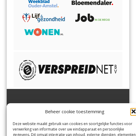
Jutter | Hofgeest
IJmuiden,
en
Velsen-Noord
Beheer cookie toestemming
Margadantstraat 34
Velserbroek
,
Velsen-Zuid,
1976 DN IJmuiden
Santpoort-Noord
,
Santpoort-
0255-533900
Zuid
,
Driehuis
en
Deze website maakt gebruik van cookies en soortgelijke functies voor
info@jutter.nl
of
info@hofgee
Spaarnwoude
.
verwerking van informatie over uw eindapparaat en persoonlijke
st.nl
gegevens. Dit omvat integratie van inhoud, externe diensten, elementen