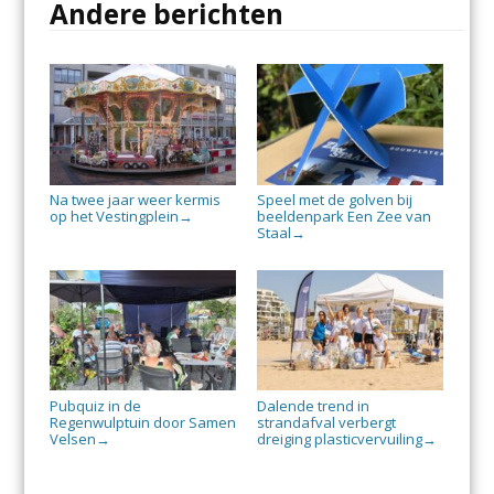
Andere berichten
Na twee jaar weer kermis
Speel met de golven bij
op het Vestingplein
beeldenpark Een Zee van
→
Staal
→
Pubquiz in de
Dalende trend in
Regenwulptuin door Samen
strandafval verbergt
Velsen
dreiging plasticvervuiling
→
→