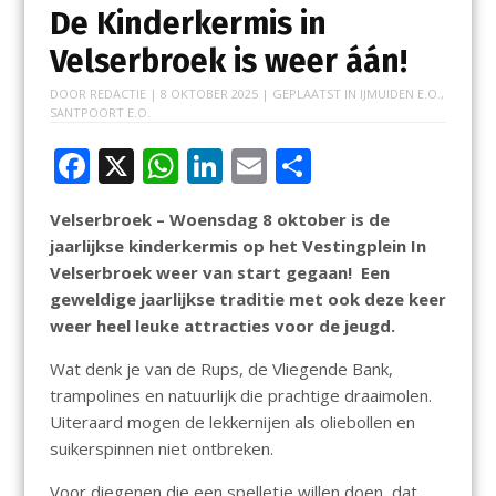
De Kinderkermis in
Velserbroek is weer áán!
DOOR
REDACTIE
|
8 OKTOBER 2025
| GEPLAATST IN
IJMUIDEN E.O.
,
SANTPOORT E.O.
F
X
W
Li
E
D
ac
h
n
m
el
Velserbroek – Woensdag 8 oktober is de
e
at
k
ai
e
jaarlijkse kinderkermis op het Vestingplein In
b
s
e
l
n
Velserbroek weer van start gegaan! Een
o
A
dI
geweldige jaarlijkse traditie met ook deze keer
weer heel leuke attracties voor de jeugd.
o
p
n
k
p
Wat denk je van de Rups, de Vliegende Bank,
trampolines en natuurlijk die prachtige draaimolen.
Uiteraard mogen de lekkernijen als oliebollen en
suikerspinnen niet ontbreken.
Voor diegenen die een spelletje willen doen, dat