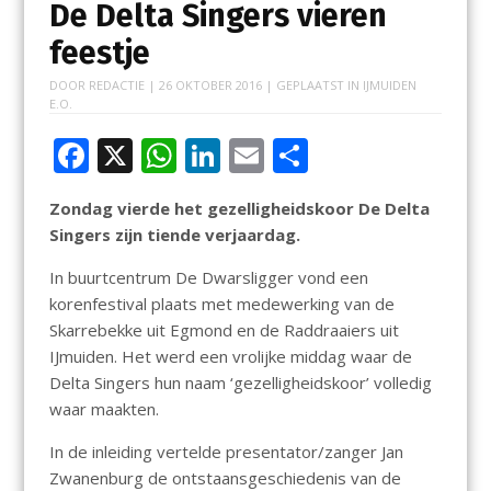
De Delta Singers vieren
feestje
DOOR
REDACTIE
|
26 OKTOBER 2016
| GEPLAATST IN
IJMUIDEN
E.O.
F
X
W
Li
E
D
ac
h
n
m
el
Zondag vierde het gezelligheidskoor De Delta
e
at
k
ai
e
Singers zijn tiende verjaardag.
b
s
e
l
n
In buurtcentrum De Dwarsligger vond een
o
A
dI
korenfestival plaats met medewerking van de
o
p
n
Skarrebekke uit Egmond en de Raddraaiers uit
k
p
IJmuiden. Het werd een vrolijke middag waar de
Delta Singers hun naam ‘gezelligheidskoor’ volledig
waar maakten.
In de inleiding vertelde presentator/zanger Jan
Zwanenburg de ontstaansgeschiedenis van de