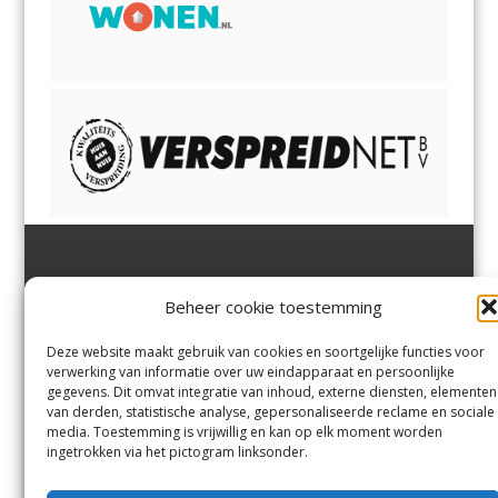
Jutter | Hofgeest
IJmuiden,
en
Velsen-Noord
Beheer cookie toestemming
Margadantstraat 34
Velserbroek
,
Velsen-Zuid,
1976 DN IJmuiden
Santpoort-Noord
,
Santpoort-
0255-533900
Zuid
,
Driehuis
en
Deze website maakt gebruik van cookies en soortgelijke functies voor
info@jutter.nl
of
info@hofgee
Spaarnwoude
.
verwerking van informatie over uw eindapparaat en persoonlijke
st.nl
gegevens. Dit omvat integratie van inhoud, externe diensten, elementen
van derden, statistische analyse, gepersonaliseerde reclame en sociale
media. Toestemming is vrijwillig en kan op elk moment worden
Contact
ingetrokken via het pictogram linksonder.
Andere uitgaven
Bezorgklacht