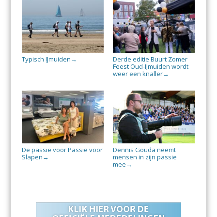
Typisch IJmuiden
Derde editie Buurt Zomer
→
Feest Oud-IJmuiden wordt
weer een knaller
→
De passie voor Passie voor
Dennis Gouda neemt
Slapen
mensen in zijn passie
→
mee
→