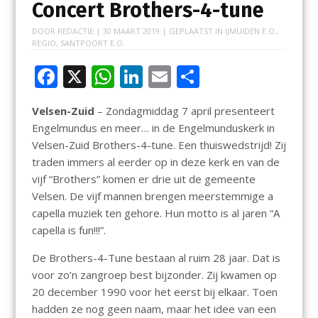
Concert Brothers-4-tune
DOOR
REDACTIE
|
30 MAART 2019
| GEPLAATST IN
IJMUIDEN E.O.
,
REGIO
,
SANTPOORT E.O.
F
X
W
Li
E
D
ac
h
n
m
el
Velsen-Zuid
– Zondagmiddag 7 april presenteert
e
at
k
ai
e
Engelmundus en meer… in de Engelmunduskerk in
b
s
e
l
n
Velsen-Zuid Brothers-4-tune. Een thuiswedstrijd! Zij
o
A
dI
traden immers al eerder op in deze kerk en van de
vijf “Brothers” komen er drie uit de gemeente
o
p
n
Velsen. De vijf mannen brengen meerstemmige a
k
p
capella muziek ten gehore. Hun motto is al jaren “A
capella is fun!!!”.
De Brothers-4-Tune bestaan al ruim 28 jaar. Dat is
voor zo’n zangroep best bijzonder. Zij kwamen op
20 december 1990 voor het eerst bij elkaar. Toen
hadden ze nog geen naam, maar het idee van een