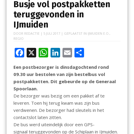
Busje vol postpakketten
teruggevonden in
IJmuiden
DOOR
REDACTIE
|
5 JULI 2017
| GEPLAATST IN
IJMUIDEN E.O.
,
REGIO
F
X
W
Li
E
D
ac
h
n
m
el
Een postbezorger is dinsdagochtend rond
e
at
k
ai
e
09.30 uur bestolen van zijn bestelbus vol
b
s
e
l
n
postpakketten. Dit gebeurde op de Generaal
o
A
dI
Spoorlaan.
De bezorger was bezig om een pakket af te
o
p
n
leveren. Toen hij terug kwam was zijn bus
k
p
verdwenen. De bezorger had sleutels in het
contactslot laten zitten.
De bus werd uiteindelijk door een GPS-
signaal teruggevonden op de Schiplaan in IJmuiden.