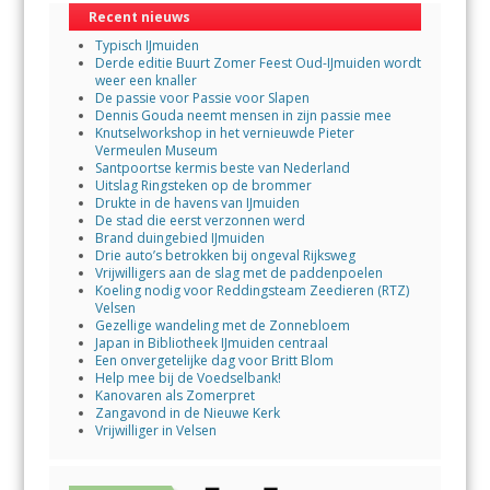
Recent nieuws
Typisch IJmuiden
Derde editie Buurt Zomer Feest Oud-IJmuiden wordt
weer een knaller
De passie voor Passie voor Slapen
Dennis Gouda neemt mensen in zijn passie mee
Knutselworkshop in het vernieuwde Pieter
Vermeulen Museum
Santpoortse kermis beste van Nederland
Uitslag Ringsteken op de brommer
Drukte in de havens van IJmuiden
De stad die eerst verzonnen werd
Brand duingebied IJmuiden
Drie auto’s betrokken bij ongeval Rijksweg
Vrijwilligers aan de slag met de paddenpoelen
Koeling nodig voor Reddingsteam Zeedieren (RTZ)
Velsen
Gezellige wandeling met de Zonnebloem
Japan in Bibliotheek IJmuiden centraal
Een onvergetelijke dag voor Britt Blom
Help mee bij de Voedselbank!
Kanovaren als Zomerpret
Zangavond in de Nieuwe Kerk
Vrijwilliger in Velsen