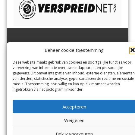
Jutter | Hofgeest
IJmuiden,
en
Velsen-Noord
Beheer cookie toestemming
Margadantstraat 34
Velserbroek
,
Velsen-Zuid,
1976 DN IJmuiden
Santpoort-Noord
,
Santpoort-
0255-533900
Zuid
,
Driehuis
en
Deze website maakt gebruik van cookies en soortgelijke functies voor
info@jutter.nl
of
info@hofgee
Spaarnwoude
.
verwerking van informatie over uw eindapparaat en persoonlijke
st.nl
gegevens. Dit omvat integratie van inhoud, externe diensten, elementen
van derden, statistische analyse, gepersonaliseerde reclame en sociale
media. Toestemming is vrijwillig en kan op elk moment worden
Contact
ingetrokken via het pictogram linksonder.
Andere uitgaven
Bezorgklacht
Ophaalpunten
Accepteren
Vacatures
Voorwaarden
Privacyverklaring
Weigeren
Bekijk voorkeuren
© Kennemerland Pers B.V.