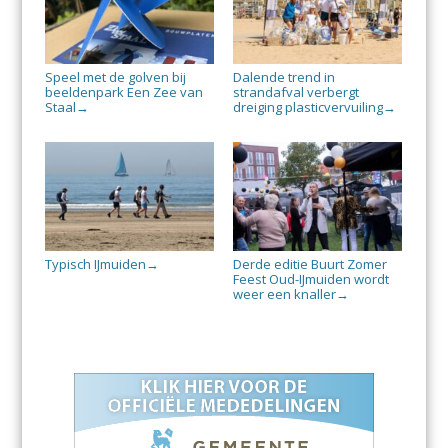
Speel met de golven bij
Dalende trend in
beeldenpark Een Zee van
strandafval verbergt
Staal
dreiging plasticvervuiling
→
→
Typisch IJmuiden
Derde editie Buurt Zomer
→
Feest Oud-IJmuiden wordt
weer een knaller
→