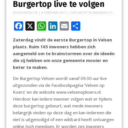
Burgertop live te volgen
DOOR
REDACTIE
|
8 FEBRUARI 2017
| GEPLAATST IN
IJMUIDEN E.O.
F
X
W
Li
E
D
ac
h
n
m
el
Zaterdag vindt de eerste Burgertop in Velsen
e
at
k
ai
e
plaats. Ruim 165 inwoners hebben zich
b
s
e
l
n
aangemeld om te brainstormen over de ideeën
o
A
dI
die zij hebben om onze gemeente mooier en
beter te maken.
o
p
n
k
p
De Burgertop Velsen wordt vanaf 09.30 uur live
uitgezonden via de Facebookpagina ‘Velsen op
Koers’ en de website www.velsenopkoers.nl.
Hierdoor kan iedere inwoner volgen wat er tijdens
deze burgertop gebeurt, wat mede inwoners
belangrijk vinden op deze dag en kan iedereen die
niet is uitgenodigd of een wildcard heeft ontvangen
online toch meedoen. Er worden zes inwoners