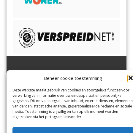
Jutter | Hofgeest
IJmuiden,
en
Velsen-Noord
Beheer cookie toestemming
Margadantstraat 34
Velserbroek
,
Velsen-Zuid,
1976 DN IJmuiden
Santpoort-Noord
,
Santpoort-
0255-533900
Zuid
,
Driehuis
en
Deze website maakt gebruik van cookies en soortgelijke functies voor
info@jutter.nl
of
info@hofgee
Spaarnwoude
.
verwerking van informatie over uw eindapparaat en persoonlijke
st.nl
gegevens. Dit omvat integratie van inhoud, externe diensten, elementen
van derden, statistische analyse, gepersonaliseerde reclame en sociale
media. Toestemming is vrijwillig en kan op elk moment worden
Contact
ingetrokken via het pictogram linksonder.
Andere uitgaven
Bezorgklacht
Ophaalpunten