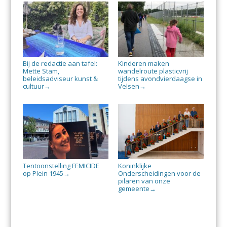
Bij de redactie aan tafel:
Kinderen maken
Mette Stam,
wandelroute plasticvrij
beleidsadviseur kunst &
tijdens avondvierdaagse in
cultuur
Velsen
→
→
Tentoonstelling FEMICIDE
Koninklijke
op Plein 1945
Onderscheidingen voor de
→
pilaren van onze
gemeente
→