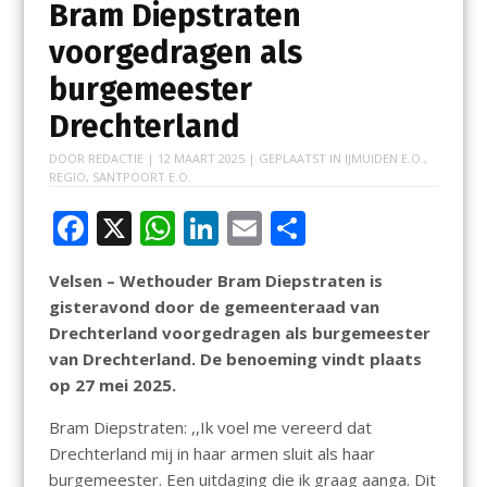
Bram Diepstraten
voorgedragen als
burgemeester
Drechterland
DOOR
REDACTIE
|
12 MAART 2025
| GEPLAATST IN
IJMUIDEN E.O.
,
REGIO
,
SANTPOORT E.O.
F
X
W
Li
E
D
ac
h
n
m
el
Velsen – Wethouder Bram Diepstraten is
e
at
k
ai
e
gisteravond door de gemeenteraad van
b
s
e
l
n
Drechterland voorgedragen als burgemeester
o
A
dI
van Drechterland. De benoeming vindt plaats
op 27 mei 2025.
o
p
n
k
p
Bram Diepstraten: ,,Ik voel me vereerd dat
Drechterland mij in haar armen sluit als haar
burgemeester. Een uitdaging die ik graag aanga. Dit