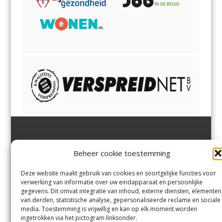
Jutter | Hofgeest
IJmuiden,
en
Velsen-Noord
Beheer cookie toestemming
Margadantstraat 34
Velserbroek
,
Velsen-Zuid,
1976 DN IJmuiden
Santpoort-Noord
,
Santpoort-
0255-533900
Zuid
,
Driehuis
en
Deze website maakt gebruik van cookies en soortgelijke functies voor
info@jutter.nl
of
info@hofgee
Spaarnwoude
.
verwerking van informatie over uw eindapparaat en persoonlijke
st.nl
gegevens. Dit omvat integratie van inhoud, externe diensten, elementen
van derden, statistische analyse, gepersonaliseerde reclame en sociale
media. Toestemming is vrijwillig en kan op elk moment worden
Contact
ingetrokken via het pictogram linksonder.