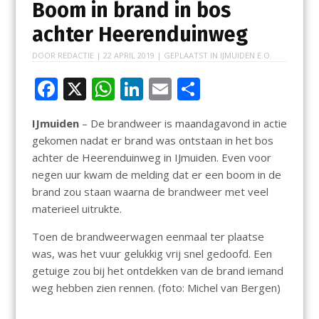
Boom in brand in bos
achter Heerenduinweg
DOOR
REDACTIE
|
22 APRIL 2019
| GEPLAATST IN
IJMUIDEN E.O.
F
X
W
Li
E
D
ac
h
n
m
el
IJmuiden
– De brandweer is maandagavond in actie
e
at
k
ai
e
gekomen nadat er brand was ontstaan in het bos
b
s
e
l
n
achter de Heerenduinweg in IJmuiden. Even voor
o
A
dI
negen uur kwam de melding dat er een boom in de
brand zou staan waarna de brandweer met veel
o
p
n
materieel uitrukte.
k
p
Toen de brandweerwagen eenmaal ter plaatse
was, was het vuur gelukkig vrij snel gedoofd. Een
getuige zou bij het ontdekken van de brand iemand
weg hebben zien rennen. (foto: Michel van Bergen)