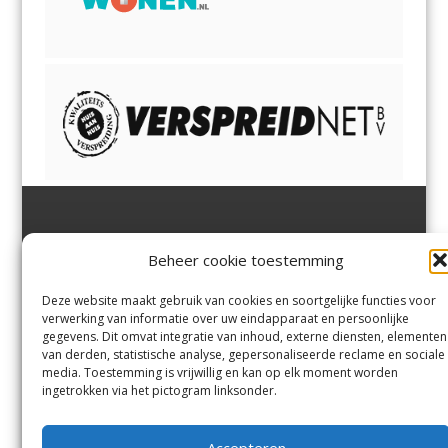
Jutter | Hofgeest
IJmuiden,
en
Velsen-Noord
Beheer cookie toestemming
Margadantstraat 34
Velserbroek
,
Velsen-Zuid,
1976 DN IJmuiden
Santpoort-Noord
,
Santpoort-
0255-533900
Zuid
,
Driehuis
en
Deze website maakt gebruik van cookies en soortgelijke functies voor
info@jutter.nl
of
info@hofgee
Spaarnwoude
.
verwerking van informatie over uw eindapparaat en persoonlijke
st.nl
gegevens. Dit omvat integratie van inhoud, externe diensten, elementen
van derden, statistische analyse, gepersonaliseerde reclame en sociale
media. Toestemming is vrijwillig en kan op elk moment worden
Contact
ingetrokken via het pictogram linksonder.
Andere uitgaven
Bezorgklacht
Ophaalpunten
Accepteren