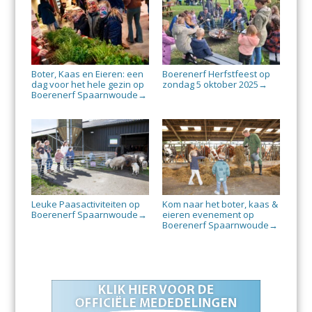
Boter, Kaas en Eieren: een
Boerenerf Herfstfeest op
dag voor het hele gezin op
zondag 5 oktober 2025
→
Boerenerf Spaarnwoude
→
Leuke Paasactiviteiten op
Kom naar het boter, kaas &
Boerenerf Spaarnwoude
eieren evenement op
→
Boerenerf Spaarnwoude
→