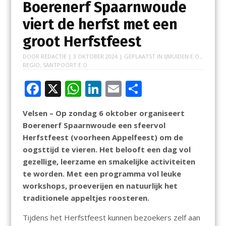
Boerenerf Spaarnwoude
viert de herfst met een
groot Herfstfeest
DOOR
REDACTIE
|
3 OKTOBER 2024
| GEPLAATST IN
IJMUIDEN E.O.
,
REGIO
,
SANTPOORT E.O.
F
X
W
Li
E
D
ac
h
n
m
el
Velsen – Op zondag 6 oktober organiseert
e
at
k
ai
e
Boerenerf Spaarnwoude een sfeervol
b
s
e
l
n
Herfstfeest (voorheen Appelfeest) om de
o
A
dI
oogsttijd te vieren. Het belooft een dag vol
gezellige, leerzame en smakelijke activiteiten
o
p
n
te worden. Met een programma vol leuke
k
p
workshops, proeverijen en natuurlijk het
traditionele appeltjes roosteren.
Tijdens het Herfstfeest kunnen bezoekers zelf aan