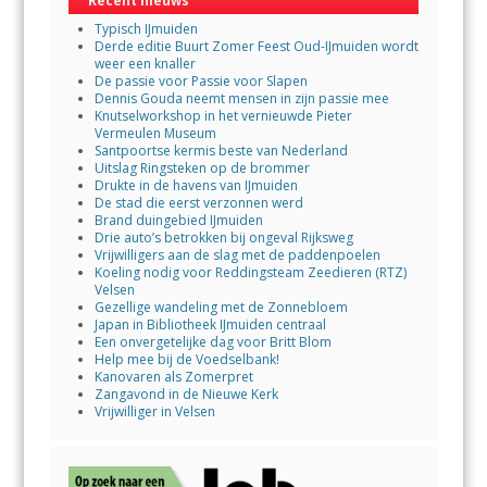
Recent nieuws
Typisch IJmuiden
Derde editie Buurt Zomer Feest Oud-IJmuiden wordt
weer een knaller
De passie voor Passie voor Slapen
Dennis Gouda neemt mensen in zijn passie mee
Knutselworkshop in het vernieuwde Pieter
Vermeulen Museum
Santpoortse kermis beste van Nederland
Uitslag Ringsteken op de brommer
Drukte in de havens van IJmuiden
De stad die eerst verzonnen werd
Brand duingebied IJmuiden
Drie auto’s betrokken bij ongeval Rijksweg
Vrijwilligers aan de slag met de paddenpoelen
Koeling nodig voor Reddingsteam Zeedieren (RTZ)
Velsen
Gezellige wandeling met de Zonnebloem
Japan in Bibliotheek IJmuiden centraal
Een onvergetelijke dag voor Britt Blom
Help mee bij de Voedselbank!
Kanovaren als Zomerpret
Zangavond in de Nieuwe Kerk
Vrijwilliger in Velsen