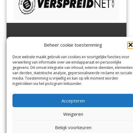
Jutter | Hofgeest
IJmuiden,
en
Velsen-Noord
Beheer cookie toestemming
Margadantstraat 34
Velserbroek
,
Velsen-Zuid,
1976 DN IJmuiden
Santpoort-Noord
,
Santpoort-
0255-533900
Zuid
,
Driehuis
en
Deze website maakt gebruik van cookies en soortgelijke functies voor
info@jutter.nl
of
info@hofgee
Spaarnwoude
.
verwerking van informatie over uw eindapparaat en persoonlijke
st.nl
gegevens. Dit omvat integratie van inhoud, externe diensten, elementen
van derden, statistische analyse, gepersonaliseerde reclame en sociale
media. Toestemming is vrijwillig en kan op elk moment worden
Contact
ingetrokken via het pictogram linksonder.
Andere uitgaven
Bezorgklacht
Ophaalpunten
Accepteren
Vacatures
Voorwaarden
Privacyverklaring
Weigeren
Bekijk voorkeuren
© Kennemerland Pers B.V.