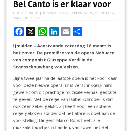
Bel Canto is er klaar voor
DOOR
REDACTIE
|
15 MAART 2023
| GEPLAATST IN
IJMUIDEN E.O.
,
SANTPOORT E.O.
F
X
W
Li
E
D
ac
h
n
m
el
IJmuiden – Aanstaande zaterdag 18 maart is
e
at
k
ai
e
het zover. De premiëre van de opera Nabucco
b
s
e
l
n
van componist Giuseppe Verdi in de
o
A
dI
Stadsschouwburg van Velsen.
o
p
n
Bijna twee jaar na de laatste opera is het koor klaar
k
p
voor deze nieuwe opera. Er is verschrikkelijk hard
gewerkt om dit prachtige muzikale verhaal gestalte
te geven. Met de regie van Isabel Schröder is dat
ook zeer zeker gelukt. Zij heeft voor een sobere
regie gekozen zonder dat het afbreuk doet aan de
voorstelling. Dirigent Marco Bons heeft alle
muzikale touwtjes in handen, van zowel het Bel