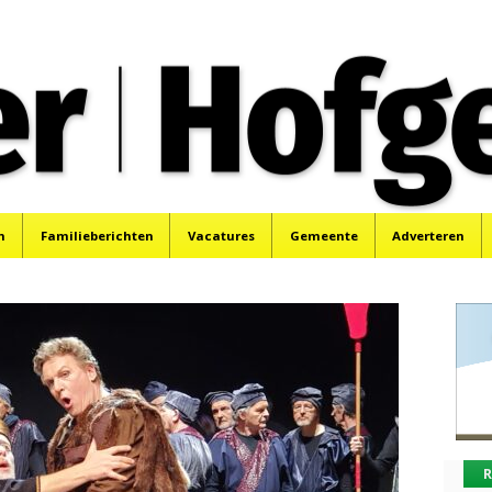
oek, Santpoort, Driehuis en Spaarnwoude.
n
Familieberichten
Vacatures
Gemeente
Adverteren
R