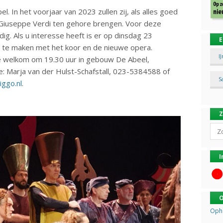
. In het voorjaar van 2023 zullen zij, als alles goed
Giuseppe Verdi ten gehore brengen. Voor deze
ig. Als u interesse heeft is er op dinsdag 23
E
 te maken met het koor en de nieuwe opera.
I
te welkom om 19.30 uur in gebouw De Abeel,
ie: Marja van der Hulst-Schafstall, 023-5384588 of
S
iggo.nl
.
Sear
I
O
Opha