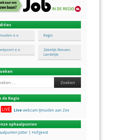
dities
Jmuiden e.o.
Regio
antpoort e.o.
Zakelijk-Nieuws-
Landelijk
Zoeken
ch
n de Regio
Live
webcam IJmuiden aan Zee
nze ophaalpunten
alpunten Jutter | Hofgeest