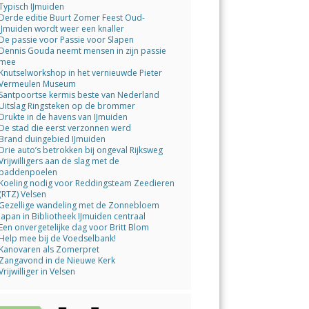
Typisch IJmuiden
Derde editie Buurt Zomer Feest Oud-
IJmuiden wordt weer een knaller
De passie voor Passie voor Slapen
Dennis Gouda neemt mensen in zijn passie
mee
Knutselworkshop in het vernieuwde Pieter
Vermeulen Museum
Santpoortse kermis beste van Nederland
Uitslag Ringsteken op de brommer
Drukte in de havens van IJmuiden
De stad die eerst verzonnen werd
Brand duingebied IJmuiden
Drie auto’s betrokken bij ongeval Rijksweg
Vrijwilligers aan de slag met de
paddenpoelen
Koeling nodig voor Reddingsteam Zeedieren
(RTZ) Velsen
Gezellige wandeling met de Zonnebloem
Japan in Bibliotheek IJmuiden centraal
Een onvergetelijke dag voor Britt Blom
Help mee bij de Voedselbank!
Kanovaren als Zomerpret
Zangavond in de Nieuwe Kerk
Vrijwilliger in Velsen