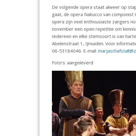
o
p
n
De volgende opera staat alweer op stapel
k
p
gaat, de opera Nabucco van componist 
opera zijn veel enthousiaste zangers nod
november een open repetitie om kennis
Iedereen en elke stemsoort is van har
Abelenstraat 1, IJmuiden. Voor informat
06-53184046. E-mail:
marjaschafstall@z
Foto’s: aangeleverd