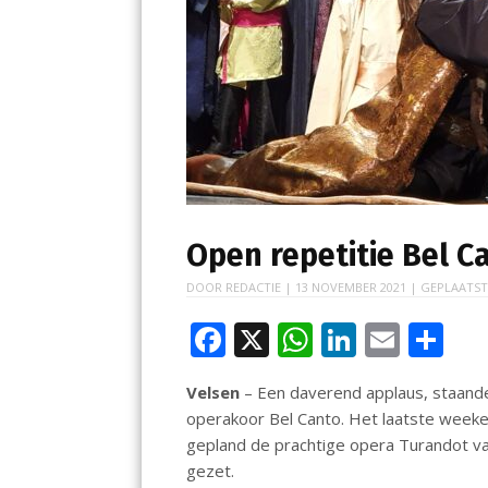
Open repetitie Bel 
DOOR
REDACTIE
|
13 NOVEMBER 2021
| GEPLAATST
F
X
W
Li
E
D
ac
h
n
m
el
Velsen
– Een daverend applaus, staande 
e
at
k
ai
e
operakoor Bel Canto. Het laatste weeken
b
s
e
l
n
gepland de prachtige opera Turandot va
o
A
dI
gezet.