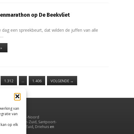
enmarathon op De Beekvliet
 dag een spreekbeurt, dat wilden de juffen van alle
7…
 »
1.312
…
1.406
VOLGENDE
→
rwerking van
egratie van
uiden,
en
Velsen-Noord
serbroek
,
Velsen-Zuid,
Santpoort-
 kan op elk
ord
,
Santpoort-Zuid
,
Driehuis
en
aarnwoude
.