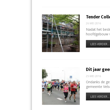
Tender Col
26 MEI 2016
Nadat het bes
hoofdgebouw v
LEES VERDER...
Dit jaar ge
25 MEI 2016
Ondanks de gez
gemeente Velse
LEES VERDER...