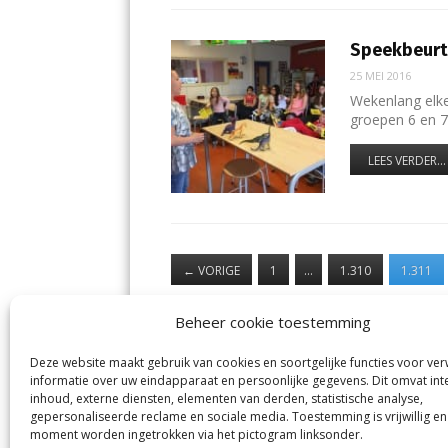
Speekbeurt
25 MEI 2016
Wekenlang elke
groepen 6 en 
LEES VERDER...
←
VORIGE
1
…
1.310
1.311
Beheer cookie toestemming
Deze website maakt gebruik van cookies en soortgelijke functies voor ve
informatie over uw eindapparaat en persoonlijke gegevens. Dit omvat int
Jutter | Hofgeest
IJm
inhoud, externe diensten, elementen van derden, statistische analyse,
Margadantstraat 34
Vel
gepersonaliseerde reclame en sociale media. Toestemming is vrijwillig en
1976 DN IJmuiden
No
moment worden ingetrokken via het pictogram linksonder.
0255-533900
Sp