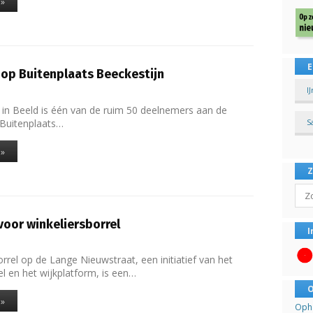
 »
E
 op Buitenplaats Beeckestijn
I
 in Beeld is één van de ruim 50 deelnemers aan de
 Buitenplaats…
S
 »
Sear
voor winkeliersborrel
I
rrel op de Lange Nieuwstraat, een initiatief van het
 en het wijkplatform, is een…
O
 »
Opha