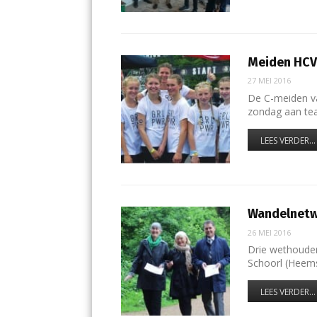
Meiden HCV
27 MEI 2016
De C-meiden va
zondag aan tea
LEES VERDER...
Wandelnetw
26 MEI 2016
Drie wethouder
Schoorl (Heem
LEES VERDER...