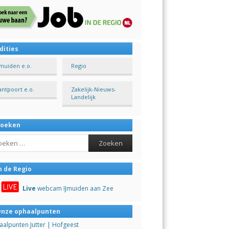
dities
Jmuiden e.o.
Regio
antpoort e.o.
Zakelijk-Nieuws-
Landelijk
Zoeken
ch
n de Regio
Live
webcam IJmuiden aan Zee
nze ophaalpunten
alpunten Jutter | Hofgeest