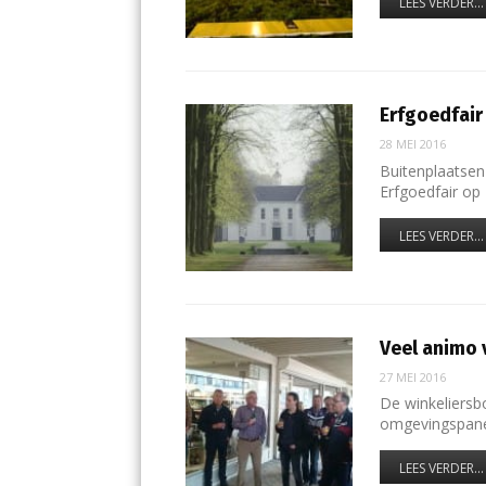
LEES VERDER...
Erfgoedfair
28 MEI 2016
Buitenplaatsen
Erfgoedfair op
LEES VERDER...
Veel animo 
27 MEI 2016
De winkeliersbo
omgevingspanel
LEES VERDER...