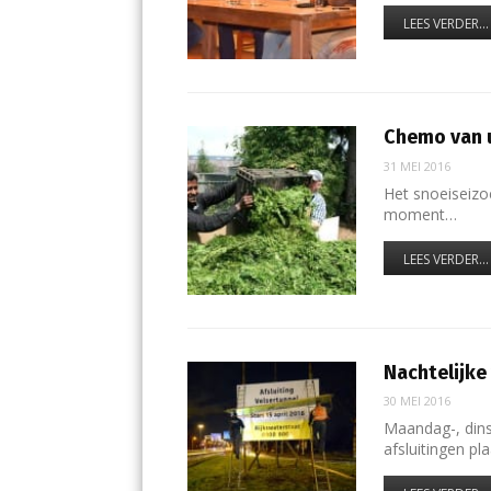
LEES VERDER...
Chemo van 
31 MEI 2016
Het snoeiseizo
moment…
LEES VERDER...
Nachtelijke
30 MEI 2016
Maandag-, din
afsluitingen p