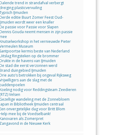
Dalende trend in strandafval verbergt
dreiging plasticvervuiling
Typisch IJmuiden
Derde editie Buurt Zomer Feest Oud-
IJmuiden wordt weer een knaller
De passie voor Passie voor Slapen
Dennis Gouda neemt mensen in zijn passie
mee
Knutselworkshop in het vernieuwde Pieter
Vermeulen Museum
Santpoortse kermis beste van Nederland
Uitslag Ringsteken op de brommer
Drukte in de havens van IJmuiden
De stad die eerst verzonnen werd
Brand duingebied IJmuiden
Drie auto’s betrokken bij ongeval Rijksweg
Vrijwilligers aan de slag met de
paddenpoelen
Koeling nodig voor Reddingsteam Zeedieren
(RTZ) Velsen
Gezellige wandeling met de Zonnebloem
Japan in Bibliotheek IJmuiden centraal
Een onvergetelijke dag voor Britt Blom
Help mee bij de Voedselbank!
Kanovaren als Zomerpret
Zangavond in de Nieuwe Kerk