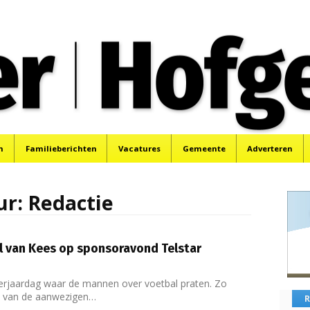
oek, Santpoort, Driehuis en Spaarnwoude.
n
Familieberichten
Vacatures
Gemeente
Adverteren
ur:
Redactie
l van Kees op sponsoravond Telstar
verjaardag waar de mannen over voetbal praten. Zo
 van de aanwezigen…
R