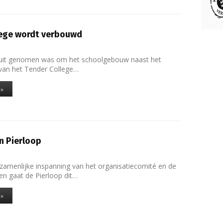
lege wordt verbouwd
luit genomen was om het schoolgebouw naast het
an het Tender College…
 »
en Pierloop
amenlijke inspanning van het organisatiecomité en de
n gaat de Pierloop dit…
 »