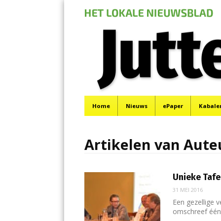
Jutter | Hofgeest
Menu
Het laatste nieuws uit IJmuiden, Velsen, Velserbr
Skip
Home
Nieuws
ePaper
Kabale
to
content
Artikelen van Aute
Unieke Tafe
31 MEI 2016
Een gezellige 
omschreef één