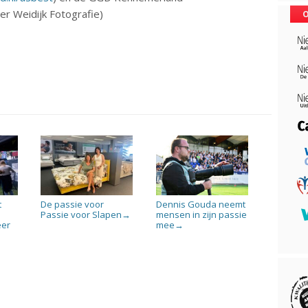
der Weidijk Fotografie)
O
t
De passie voor
Dennis Gouda neemt
-
Passie voor Slapen
mensen in zijn passie
→
eer
mee
→