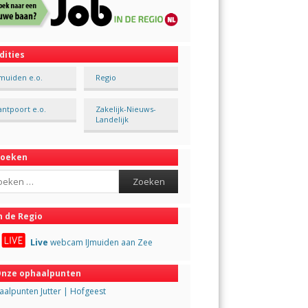
dities
Jmuiden e.o.
Regio
antpoort e.o.
Zakelijk-Nieuws-
Landelijk
Zoeken
ch
n de Regio
Live
webcam IJmuiden aan Zee
nze ophaalpunten
alpunten Jutter | Hofgeest