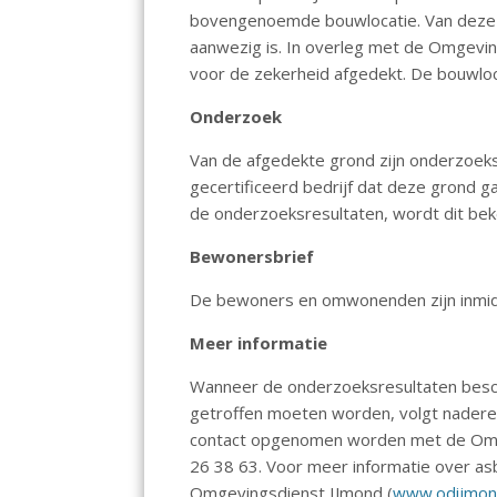
o
A
dI
bovengenoemde bouwlocatie. Van deze gr
aanwezig is. In overleg met de Omgevi
o
p
n
voor de zekerheid afgedekt. De bouwloca
k
p
Onderzoek
Van de afgedekte grond zijn onderzoe
gecertificeerd bedrijf dat deze grond
de onderzoeksresultaten, wordt dit be
Bewonersbrief
De bewoners en omwonenden zijn inmid
Meer informatie
Wanneer de onderzoeksresultaten besch
getroffen moeten worden, volgt nadere 
contact opgenomen worden met de Omg
26 38 63. Voor meer informatie over as
Omgevingsdienst IJmond (
www.odijmond