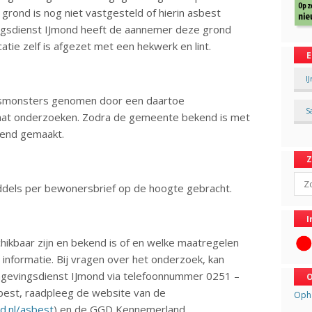
ond is nog niet vastgesteld of hierin asbest
ngsdienst IJmond heeft de aannemer deze grond
tie zelf is afgezet met een hekwerk en lint.
E
I
ksmonsters genomen door een daartoe
S
 gaat onderzoeken. Zodra de gemeente bekend is met
kend gemaakt.
Sear
dels per bewonersbrief op de hoogte gebracht.
I
ikbaar zijn en bekend is of en welke maatregelen
informatie. Bij vragen over het onderzoek, kan
evingsdienst IJmond via telefoonnummer 0251 –
O
best, raadpleeg de website van de
Opha
.nl/asbest
) en de GGD Kennemerland