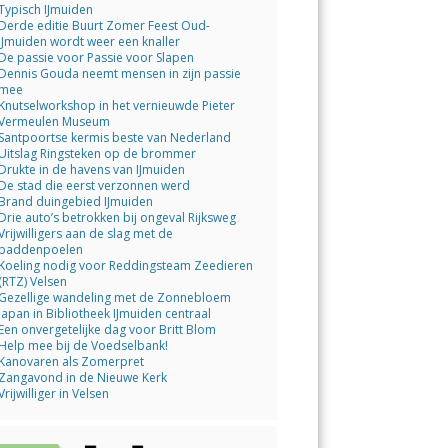
Typisch IJmuiden
Derde editie Buurt Zomer Feest Oud-
IJmuiden wordt weer een knaller
De passie voor Passie voor Slapen
Dennis Gouda neemt mensen in zijn passie
mee
Knutselworkshop in het vernieuwde Pieter
Vermeulen Museum
Santpoortse kermis beste van Nederland
Uitslag Ringsteken op de brommer
Drukte in de havens van IJmuiden
De stad die eerst verzonnen werd
Brand duingebied IJmuiden
Drie auto’s betrokken bij ongeval Rijksweg
Vrijwilligers aan de slag met de
paddenpoelen
Koeling nodig voor Reddingsteam Zeedieren
(RTZ) Velsen
Gezellige wandeling met de Zonnebloem
Japan in Bibliotheek IJmuiden centraal
Een onvergetelijke dag voor Britt Blom
Help mee bij de Voedselbank!
Kanovaren als Zomerpret
Zangavond in de Nieuwe Kerk
Vrijwilliger in Velsen