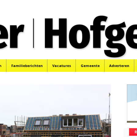
oek, Santpoort, Driehuis en Spaarnwoude.
n
Familieberichten
Vacatures
Gemeente
Adverteren
R