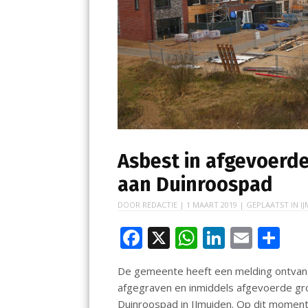
Asbest in afgevoerd
aan Duinroospad
DOOR
REDACTIE
|
1 MAART 2019
| GEPLAATST IN
I
F
X
W
Li
E
D
ac
h
n
m
el
De gemeente heeft een melding ontvang
e
at
k
ai
e
afgegraven en inmiddels afgevoerde gr
b
s
e
l
n
Duinroospad in IJmuiden. Op dit moment