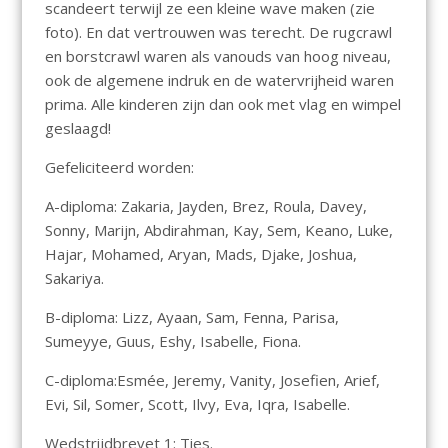
scandeert terwijl ze een kleine wave maken (zie
foto). En dat vertrouwen was terecht. De rugcrawl
en borstcrawl waren als vanouds van hoog niveau,
ook de algemene indruk en de watervrijheid waren
prima. Alle kinderen zijn dan ook met vlag en wimpel
geslaagd!
Gefeliciteerd worden:
A-diploma: Zakaria, Jayden, Brez, Roula, Davey,
Sonny, Marijn, Abdirahman, Kay, Sem, Keano, Luke,
Hajar, Mohamed, Aryan, Mads, Djake, Joshua,
Sakariya.
B-diploma: Lizz, Ayaan, Sam, Fenna, Parisa,
Sumeyye, Guus, Eshy, Isabelle, Fiona.
C-diploma:Esmée, Jeremy, Vanity, Josefien, Arief,
Evi, Sil, Somer, Scott, Ilvy, Eva, Iqra, Isabelle.
Wedstrijdbrevet 1: Ties.