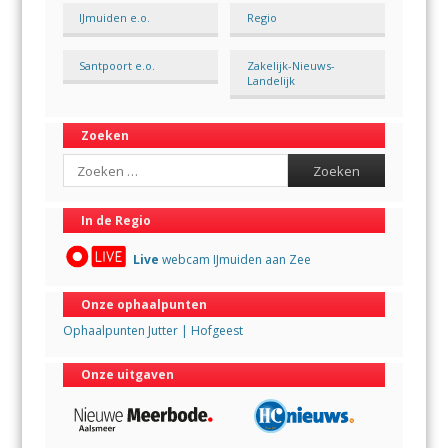
IJmuiden e.o.
Regio
Santpoort e.o.
Zakelijk-Nieuws-
Landelijk
Zoeken
Search
In de Regio
Live
webcam IJmuiden aan Zee
Onze ophaalpunten
Ophaalpunten Jutter | Hofgeest
Onze uitgaven