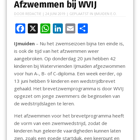
Afzwemmen bij WVIJ
DOOR
REDACTIE
|
24 JUNI 2019
| GEPLAATST IN
IJMUIDEN E.O.
F
X
W
Li
E
D
ac
h
n
m
el
IJmuiden
– Nu het zwemseizoen bijna ten einde is,
e
at
k
ai
e
is ook de tijd van het afzwemmen weer
b
s
e
l
n
aangebroken. Op donderdag 20 juni hebben 42
o
A
dI
kinderen bij Watervrienden IJmuiden afgezwommen
voor hun A-, B- of C-diploma. Een week eerder, op
o
p
n
13 juni hebben 9 kinderen een wedstrijdbrevet
k
p
gehaald. Het brevetzwemprogramma is door WVIJ
opgezet om jonge zwemmers de beginselen van
de wedstrijdslagen te leren.
Het afzwemmen voor het brevetprogramma heeft
de vorm van een zwemwedstrijd, zodat de
kinderen hun geleerde vaardigheden kunnen laten
zien, zoals een goede startduik, een keerpunt en