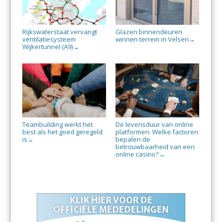
Rijkswaterstaat vervangt
Glazen binnendeuren
ventilatiesysteem
winnen terrein in Velsen
→
Wijkertunnel (A9)
→
Teambuilding werkt het
De levensduur van online
best als het goed geregeld
platformen: Welke factoren
is
bepalen de
→
betrouwbaarheid van een
online casino?
→