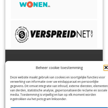
Jutter | Hofgeest
IJmuiden,
en
Velsen-Noord
Beheer cookie toestemming
Margadantstraat 34
Velserbroek
,
Velsen-Zuid,
1976 DN IJmuiden
Santpoort-Noord
,
Santpoort-
0255-533900
Zuid
,
Driehuis
en
Deze website maakt gebruik van cookies en soortgelijke functies voor
info@jutter.nl
of
info@hofgee
Spaarnwoude
.
verwerking van informatie over uw eindapparaat en persoonlijke
st.nl
gegevens. Dit omvat integratie van inhoud, externe diensten, elementen
van derden, statistische analyse, gepersonaliseerde reclame en sociale
media. Toestemming is vrijwillig en kan op elk moment worden
Contact
ingetrokken via het pictogram linksonder.
Andere uitgaven
Bezorgklacht