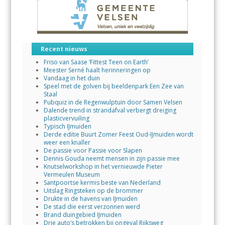
Recent nieuws
Friso van Saase ‘Fittest Teen on Earth’
Meester Serné haalt herinneringen op
Vandaag in het duin
Speel met de golven bij beeldenpark Een Zee van
Staal
Pubquiz in de Regenwulptuin door Samen Velsen
Dalende trend in strandafval verbergt dreiging
plasticvervuiling
Typisch IJmuiden
Derde editie Buurt Zomer Feest Oud-IJmuiden wordt
weer een knaller
De passie voor Passie voor Slapen
Dennis Gouda neemt mensen in zijn passie mee
Knutselworkshop in het vernieuwde Pieter
Vermeulen Museum
Santpoortse kermis beste van Nederland
Uitslag Ringsteken op de brommer
Drukte in de havens van IJmuiden
De stad die eerst verzonnen werd
Brand duingebied IJmuiden
Drie auto’s betrokken bij ongeval Rijksweg