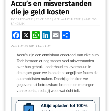
Accu’s en misverstanden
die je geld kosten
DOOR
REDACTIE
|
22 MEI 2025
| GEPLAATST IN
ZAKELIJK-NIEUWS-
LANDELIJK
F
X
W
Li
E
D
ac
h
n
m
el
ZAKELIJK-NIEUWS-LANDELIJK
e
at
k
ai
e
Accu’s zijn een onmisbaar onderdeel van elke auto.
b
s
e
l
n
Toch bestaan er nog steeds veel misverstanden
o
A
dI
over hun gebruik, onderhoud en levensduur. In
o
p
n
deze gids gaan we in op de belangrijkste fouten die
automobilisten maken. Daarbij gebruiken we
k
p
gegevens uit betrouwbare bronnen en meningen
van experts, zodat jij weet wat écht telt.