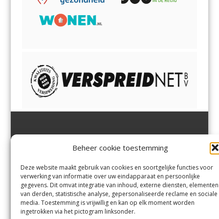
Jutter | Hofgeest
IJmuiden,
en
Velsen-Noord
Beheer cookie toestemming
Margadantstraat 34
Velserbroek
,
Velsen-Zuid,
1976 DN IJmuiden
Santpoort-Noord
,
Santpoort-
0255-533900
Zuid
,
Driehuis
en
Deze website maakt gebruik van cookies en soortgelijke functies voor
info@jutter.nl
of
info@hofgee
Spaarnwoude
.
verwerking van informatie over uw eindapparaat en persoonlijke
st.nl
gegevens. Dit omvat integratie van inhoud, externe diensten, elementen
van derden, statistische analyse, gepersonaliseerde reclame en sociale
media. Toestemming is vrijwillig en kan op elk moment worden
Contact
ingetrokken via het pictogram linksonder.
Andere uitgaven