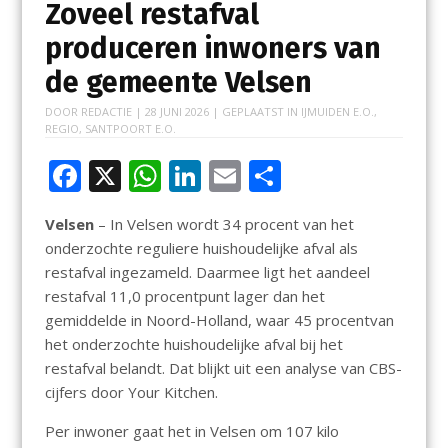
Zoveel restafval
produceren inwoners van
de gemeente Velsen
DOOR
REDACTIE
|
28 JUNI 2026
| GEPLAATST IN
IJMUIDEN E.O.
,
REGIO
,
SANTPOORT E.O.
F
X
W
Li
E
D
ac
h
n
m
el
Velsen
– In Velsen wordt 34 procent van het
e
at
k
ai
e
onderzochte reguliere huishoudelijke afval als
b
s
e
l
n
restafval ingezameld. Daarmee ligt het aandeel
o
A
dI
restafval 11,0 procentpunt lager dan het
gemiddelde in Noord-Holland, waar 45 procentvan
o
p
n
het onderzochte huishoudelijke afval bij het
k
p
restafval belandt. Dat blijkt uit een analyse van CBS-
cijfers door Your Kitchen.
Per inwoner gaat het in Velsen om 107 kilo