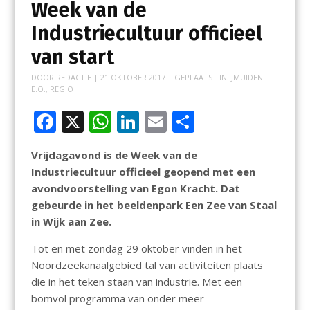
Week van de
Industriecultuur officieel
van start
DOOR
REDACTIE
|
21 OKTOBER 2017
| GEPLAATST IN
IJMUIDEN
E.O.
,
REGIO
F
X
W
Li
E
D
ac
h
n
m
el
Vrijdagavond is de Week van de
e
at
k
ai
e
Industriecultuur officieel geopend met een
b
s
e
l
n
avondvoorstelling van Egon Kracht. Dat
o
A
dI
gebeurde in het beeldenpark Een Zee van Staal
in Wijk aan Zee.
o
p
n
k
p
Tot en met zondag 29 oktober vinden in het
Noordzeekanaalgebied tal van activiteiten plaats
die in het teken staan van industrie. Met een
bomvol programma van onder meer