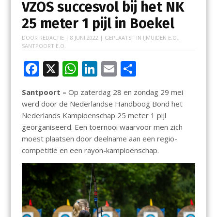
VZOS succesvol bij het NK
25 meter 1 pijl in Boekel
DOOR
REDACTIE
|
8 JUNI 2022
| GEPLAATST IN
IJMUIDEN E.O.
,
SANTPOORT E.O.
F
X
W
Li
E
D
ac
h
n
m
el
Santpoort –
Op zaterdag 28 en zondag 29 mei
e
at
k
ai
e
werd door de Nederlandse Handboog Bond het
b
s
e
l
n
Nederlands Kampioenschap 25 meter 1 pijl
o
A
dI
georganiseerd. Een toernooi waarvoor men zich
moest plaatsen door deelname aan een regio-
o
p
n
competitie en een rayon-kampioenschap.
k
p