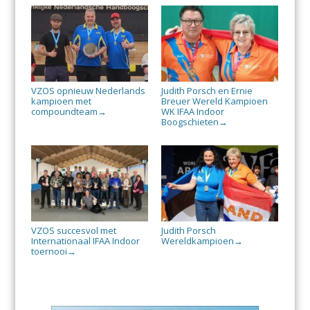
VZOS opnieuw Nederlands
Judith Porsch en Ernie
kampioen met
Breuer Wereld Kampioen
compoundteam
WK IFAA Indoor
→
Boogschieten
→
VZOS succesvol met
Judith Porsch
Internationaal IFAA Indoor
Wereldkampioen
→
toernooi
→