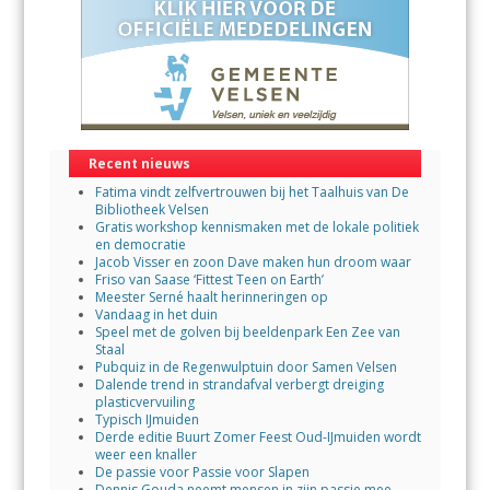
Recent nieuws
Fatima vindt zelfvertrouwen bij het Taalhuis van De
Bibliotheek Velsen
Gratis workshop kennismaken met de lokale politiek
en democratie
Jacob Visser en zoon Dave maken hun droom waar
Friso van Saase ‘Fittest Teen on Earth’
Meester Serné haalt herinneringen op
Vandaag in het duin
Speel met de golven bij beeldenpark Een Zee van
Staal
Pubquiz in de Regenwulptuin door Samen Velsen
Dalende trend in strandafval verbergt dreiging
plasticvervuiling
Typisch IJmuiden
Derde editie Buurt Zomer Feest Oud-IJmuiden wordt
weer een knaller
De passie voor Passie voor Slapen
Dennis Gouda neemt mensen in zijn passie mee