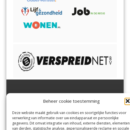
Jutter | Hofgeest
IJmuiden,
en
Velsen-Noord
Beheer cookie toestemming
Margadantstraat 34
Velserbroek
,
Velsen-Zuid,
1976 DN IJmuiden
Santpoort-Noord
,
Santpoort-
0255-533900
Zuid
,
Driehuis
en
Deze website maakt gebruik van cookies en soortgelijke functies voor
info@jutter.nl
of
info@hofgee
Spaarnwoude
.
verwerking van informatie over uw eindapparaat en persoonlijke
st.nl
gegevens. Dit omvat integratie van inhoud, externe diensten, elementen
van derden, statistische analyse, gepersonaliseerde reclame en sociale