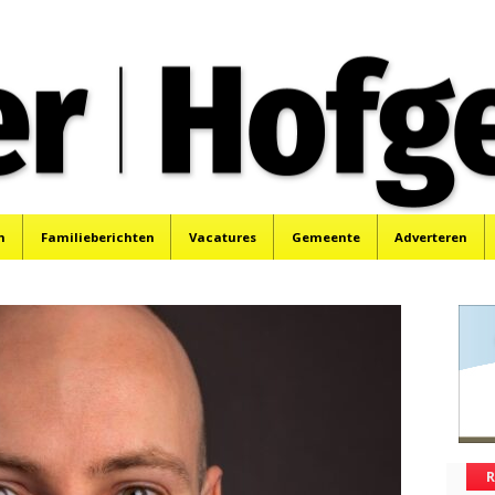
oek, Santpoort, Driehuis en Spaarnwoude.
n
Familieberichten
Vacatures
Gemeente
Adverteren
R