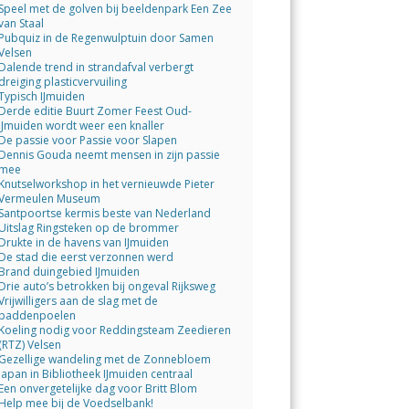
Speel met de golven bij beeldenpark Een Zee
van Staal
Pubquiz in de Regenwulptuin door Samen
Velsen
Dalende trend in strandafval verbergt
dreiging plasticvervuiling
Typisch IJmuiden
Derde editie Buurt Zomer Feest Oud-
IJmuiden wordt weer een knaller
De passie voor Passie voor Slapen
Dennis Gouda neemt mensen in zijn passie
mee
Knutselworkshop in het vernieuwde Pieter
Vermeulen Museum
Santpoortse kermis beste van Nederland
Uitslag Ringsteken op de brommer
Drukte in de havens van IJmuiden
De stad die eerst verzonnen werd
Brand duingebied IJmuiden
Drie auto’s betrokken bij ongeval Rijksweg
Vrijwilligers aan de slag met de
paddenpoelen
Koeling nodig voor Reddingsteam Zeedieren
(RTZ) Velsen
Gezellige wandeling met de Zonnebloem
Japan in Bibliotheek IJmuiden centraal
Een onvergetelijke dag voor Britt Blom
Help mee bij de Voedselbank!