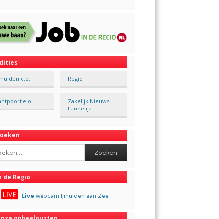
dities
Jmuiden e.o.
Regio
antpoort e.o.
Zakelijk-Nieuws-
Landelijk
Zoeken
ch
n de Regio
Live
webcam IJmuiden aan Zee
nze ophaalpunten