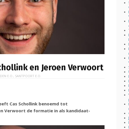
chollink en Jeroen Verwoort
IDEN E.O.
,
SANTPOORT E.O.
heeft Cas Schollink benoemd tot
en Verwoort de formatie in als kandidaat-