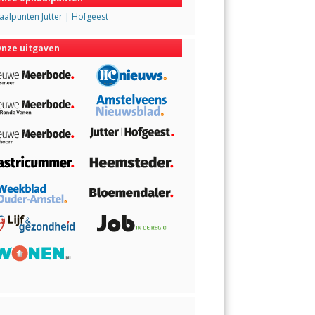
alpunten Jutter | Hofgeest
nze uitgaven