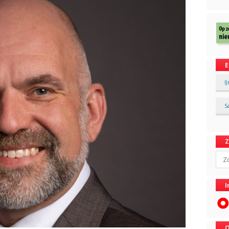
E
I
S
Sear
I
O