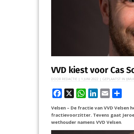
VVD kiest voor Cas S
DOOR
REDACTIE
|
1 JUNI 2022
| GEPLAATST IN
IJMU
F
X
W
Li
E
D
ac
h
n
m
el
Velsen – De fractie van VVD Velsen 
e
at
k
ai
e
fractievoorzitter. Tevens gaat Jero
b
s
e
l
n
wethouder namens VVD Velsen
.
o
A
dI