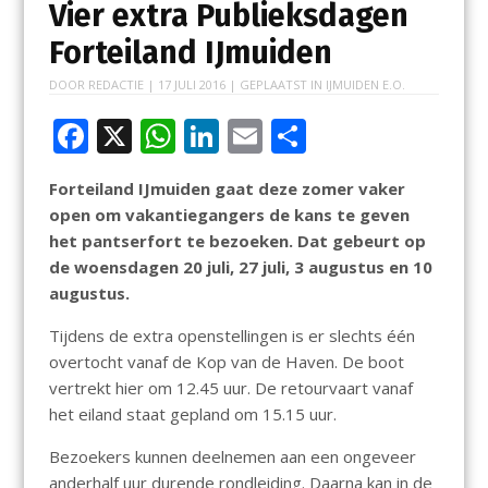
Vier extra Publieksdagen
Forteiland IJmuiden
DOOR
REDACTIE
|
17 JULI 2016
| GEPLAATST IN
IJMUIDEN E.O.
F
X
W
Li
E
D
ac
h
n
m
el
Forteiland IJmuiden gaat deze zomer vaker
e
at
k
ai
e
open om vakantiegangers de kans te geven
b
s
e
l
n
het pantserfort te bezoeken. Dat gebeurt op
o
A
dI
de woensdagen
20 juli, 27 juli, 3 augustus en 10
augustus.
o
p
n
k
p
Tijdens de extra openstellingen is er slechts één
overtocht vanaf de Kop van de Haven. De boot
vertrekt hier om 12.45 uur. De retourvaart vanaf
het eiland staat gepland om 15.15 uur.
Bezoekers kunnen deelnemen aan een ongeveer
anderhalf uur durende rondleiding. Daarna kan in de