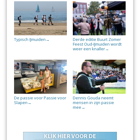
Typisch IJmuiden
Derde editie Buurt Zomer
→
Feest Oud-IJmuiden wordt
weer een knaller
→
De passie voor Passie voor
Dennis Gouda neemt
Slapen
mensen in zijn passie
→
mee
→