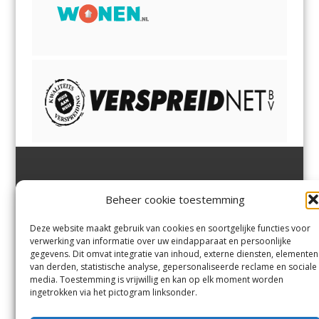
Jutter | Hofgeest
IJmuiden,
en
Velsen-Noord
Beheer cookie toestemming
Margadantstraat 34
Velserbroek
,
Velsen-Zuid,
1976 DN IJmuiden
Santpoort-Noord
,
Santpoort-
0255-533900
Zuid
,
Driehuis
en
Deze website maakt gebruik van cookies en soortgelijke functies voor
info@jutter.nl
of
info@hofgee
Spaarnwoude
.
verwerking van informatie over uw eindapparaat en persoonlijke
st.nl
gegevens. Dit omvat integratie van inhoud, externe diensten, elementen
van derden, statistische analyse, gepersonaliseerde reclame en sociale
media. Toestemming is vrijwillig en kan op elk moment worden
Contact
ingetrokken via het pictogram linksonder.
Andere uitgaven
Bezorgklacht