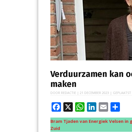
Verduurzamen kan oo
maken
DOOR
REDACTIE
|
21 DECEMBER 2023
| GEPLAATST
F
X
W
Li
E
D
ac
h
n
m
el
Bram Tjaden van Energiek Velsen in 
e
at
k
ai
e
Zuid