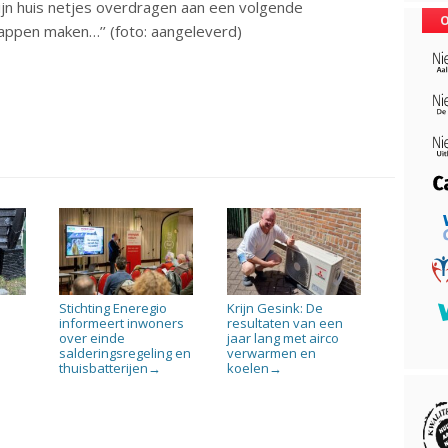
 mijn huis netjes overdragen aan een volgende
O
appen maken…’’ (foto: aangeleverd)
Stichting Eneregio
Krijn Gesink: De
informeert inwoners
resultaten van een
over einde
jaar lang met airco
salderingsregeling en
verwarmen en
thuisbatterijen
koelen
→
→