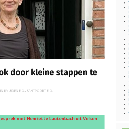
k door kleine stappen te
 IN
IJMUIDEN E.O.
,
SANTPOORT E.O.
gesprek met Henriette Lautenbach uit Velsen-