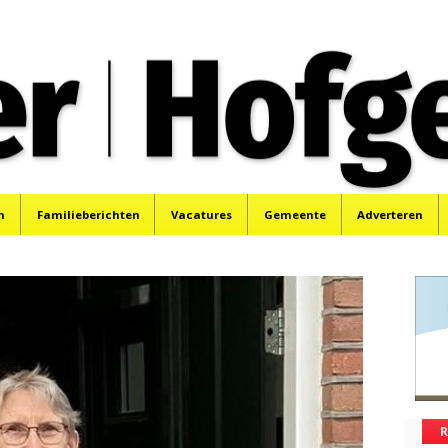
oek, Santpoort, Driehuis en Spaarnwoude.
n
Familieberichten
Vacatures
Gemeente
Adverteren
R