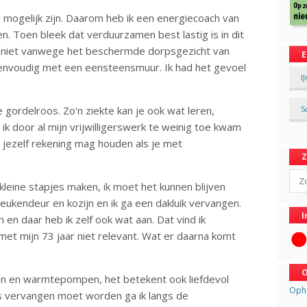
ig mogelijk zijn. Daarom heb ik een energiecoach van
. Toen bleek dat verduurzamen best lastig is in dit
er niet vanwege het beschermde dorpsgezicht van
E
eenvoudig met een eensteensmuur. Ik had het gevoel
I
e gordelroos. Zo’n ziekte kan je ook wat leren,
S
k door al mijn vrijwilligerswerk te weinig toe kwam
t jezelf rekening mag houden als je met
Sear
leine stapjes maken, ik moet het kunnen blijven
eukendeur en kozijn en ik ga een dakluik vervangen.
I
 en daar heb ik zelf ook wat aan. Dat vind ik
 met mijn 73 jaar niet relevant. Wat er daarna komt
O
n en warmtepompen, het betekent ook liefdevol
Opha
ets vervangen moet worden ga ik langs de