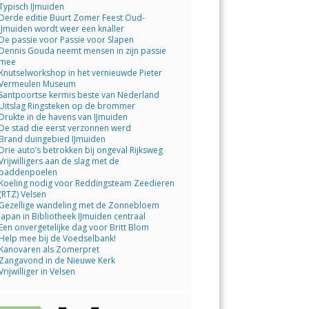
Typisch IJmuiden
Derde editie Buurt Zomer Feest Oud-
IJmuiden wordt weer een knaller
De passie voor Passie voor Slapen
Dennis Gouda neemt mensen in zijn passie
mee
Knutselworkshop in het vernieuwde Pieter
Vermeulen Museum
Santpoortse kermis beste van Nederland
Uitslag Ringsteken op de brommer
Drukte in de havens van IJmuiden
De stad die eerst verzonnen werd
Brand duingebied IJmuiden
Drie auto’s betrokken bij ongeval Rijksweg
Vrijwilligers aan de slag met de
paddenpoelen
Koeling nodig voor Reddingsteam Zeedieren
(RTZ) Velsen
Gezellige wandeling met de Zonnebloem
Japan in Bibliotheek IJmuiden centraal
Een onvergetelijke dag voor Britt Blom
Help mee bij de Voedselbank!
Kanovaren als Zomerpret
Zangavond in de Nieuwe Kerk
Vrijwilliger in Velsen