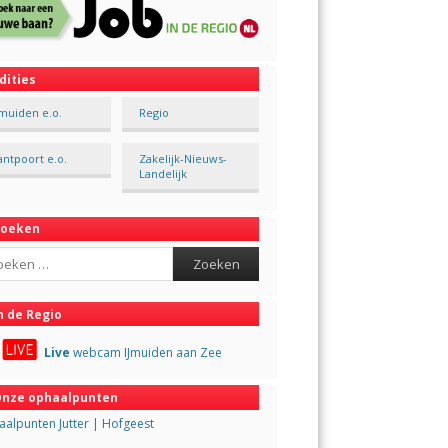
dities
Jmuiden e.o.
Regio
antpoort e.o.
Zakelijk-Nieuws-
Landelijk
Zoeken
ch
n de Regio
Live
webcam IJmuiden aan Zee
nze ophaalpunten
alpunten Jutter | Hofgeest