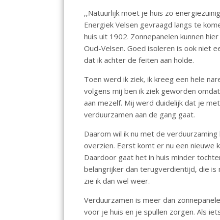
b
s
e
l
n
,,Natuurlijk moet je huis zo energiezuin
o
A
dI
Energiek Velsen gevraagd langs te komen
o
p
n
huis uit 1902. Zonnepanelen kunnen hi
k
p
Oud-Velsen. Goed isoleren is ook niet 
dat ik achter de feiten aan holde.
Toen werd ik ziek, ik kreeg een hele nar
volgens mij ben ik ziek geworden omdat i
aan mezelf. Mij werd duidelijk dat je me
verduurzamen aan de gang gaat.
Daarom wil ik nu met de verduurzaming k
overzien. Eerst komt er nu een nieuwe k
Daardoor gaat het in huis minder tochten
belangrijker dan terugverdientijd, die is
zie ik dan wel weer.
Verduurzamen is meer dan zonnepanele
voor je huis en je spullen zorgen. Als i