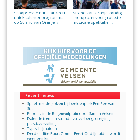
Scoop! Jesse Prins lanceert
Strand van Oranje kondigt
uniek talentenprogramma
line-up aan voor grootste
op Strand van Oranje
muzikale spektakel
→
→
Recent nieuws
Speel met de golven bij beeldenpark Een Zee van
Staal
Pubquiz in de Regenwulptuin door Samen Velsen
Dalende trend in strandafval verbergt dreiging
plasticvervuiling
Typisch IJmuiden
Derde editie Buurt Zomer Feest Oud-IJmuiden wordt
weer een knaller