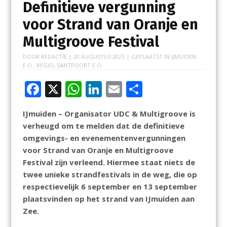
Definitieve vergunning
voor Strand van Oranje en
Multigroove Festival
DOOR
REDACTIE
|
20 AUGUSTUS 2025
| GEPLAATST IN
IJMUIDEN
E.O.
,
REGIO
,
SANTPOORT E.O.
F
X
W
Li
E
D
ac
h
n
m
el
IJmuiden – Organisator UDC & Multigroove is
e
at
k
ai
e
verheugd om te melden dat de definitieve
b
s
e
l
n
omgevings- en evenementenvergunningen
o
A
dI
voor Strand van Oranje en Multigroove
Festival zijn verleend. Hiermee staat niets de
o
p
n
twee unieke strandfestivals in de weg, die op
k
p
respectievelijk 6 september en 13 september
plaatsvinden op het strand van IJmuiden aan
Zee.