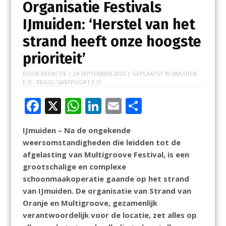
Organisatie Festivals
IJmuiden: ‘Herstel van het
strand heeft onze hoogste
prioriteit’
DOOR
REDACTIE
|
24 SEPTEMBER 2025
| GEPLAATST IN
IJMUIDEN
E.O.
,
REGIO
,
SANTPOORT E.O.
F
X
W
Li
E
D
ac
h
n
m
el
IJmuiden – Na de ongekende
e
at
k
ai
e
weersomstandigheden die leidden tot de
b
s
e
l
n
afgelasting van Multigroove Festival, is een
o
A
dI
grootschalige en complexe
schoonmaakoperatie gaande op het strand
o
p
n
van IJmuiden. De organisatie van Strand van
k
p
Oranje en Multigroove, gezamenlijk
verantwoordelijk voor de locatie, zet alles op