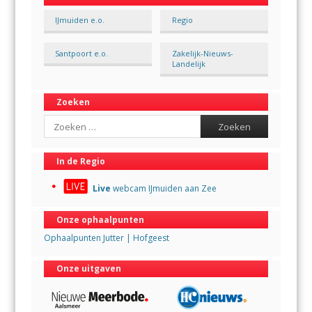
IJmuiden e.o.
Regio
Santpoort e.o.
Zakelijk-Nieuws-
Landelijk
Zoeken
Search
In de Regio
Live
webcam IJmuiden aan Zee
Onze ophaalpunten
Ophaalpunten Jutter | Hofgeest
Onze uitgaven