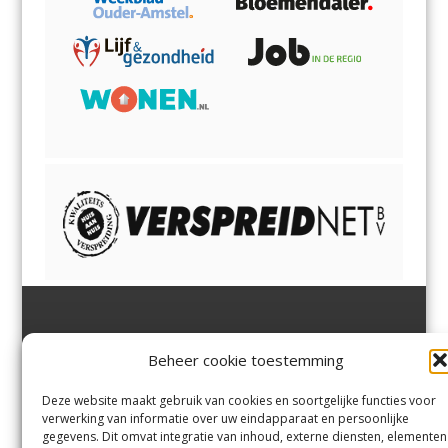
Jutter | Hofgeest
IJmuiden,
en
Velsen-Noord
Beheer cookie toestemming
Margadantstraat 34
Velserbroek
,
Velsen-Zuid,
1976 DN IJmuiden
Santpoort-Noord
,
Santpoort-
0255-533900
Zuid
,
Driehuis
en
Deze website maakt gebruik van cookies en soortgelijke functies voor
info@jutter.nl
of
info@hofgee
Spaarnwoude
.
verwerking van informatie over uw eindapparaat en persoonlijke
st.nl
gegevens. Dit omvat integratie van inhoud, externe diensten, elementen