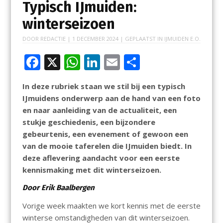
Typisch IJmuiden:
winterseizoen
DOOR
REDACTIE
|
1 DECEMBER 2024
| GEPLAATST IN
IJMUIDEN E.O.
F
X
W
Li
E
D
ac
h
n
m
el
In deze rubriek staan we stil bij een typisch
e
at
k
ai
e
IJmuidens onderwerp aan de hand van een foto
b
s
e
l
n
en naar aanleiding van de actualiteit, een
o
A
dI
stukje geschiedenis, een bijzondere
gebeurtenis, een evenement of gewoon een
o
p
n
van de mooie taferelen die IJmuiden biedt. In
k
p
deze aflevering aandacht voor een eerste
kennismaking met dit winterseizoen.
Door Erik Baalbergen
Vorige week maakten we kort kennis met de eerste
winterse omstandigheden van dit winterseizoen.