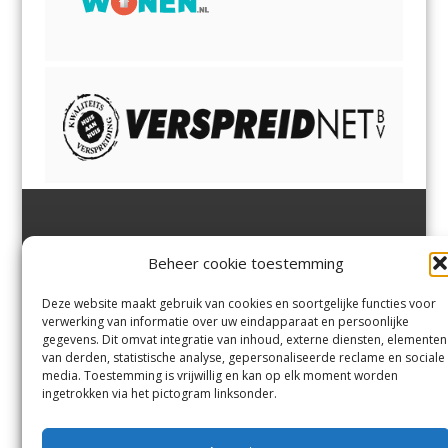
Jutter | Hofgeest
IJmuiden,
en
Velsen-Noord
Beheer cookie toestemming
Margadantstraat 34
Velserbroek
,
Velsen-Zuid,
1976 DN IJmuiden
Santpoort-Noord
,
Santpoort-
0255-533900
Zuid
,
Driehuis
en
Deze website maakt gebruik van cookies en soortgelijke functies voor
info@jutter.nl
of
info@hofgee
Spaarnwoude
.
verwerking van informatie over uw eindapparaat en persoonlijke
st.nl
gegevens. Dit omvat integratie van inhoud, externe diensten, elementen
van derden, statistische analyse, gepersonaliseerde reclame en sociale
media. Toestemming is vrijwillig en kan op elk moment worden
Contact
ingetrokken via het pictogram linksonder.
Andere uitgaven
Bezorgklacht
Ophaalpunten