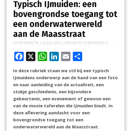
Typisch IJmuiden: een
bovengrondse toegang tot
een onderwaterwereld
aan de Maasstraat
DOOR
REDACTIE
|
26 JULI 2025
| GEPLAATST IN
IJMUIDEN E.O.
F
X
W
Li
E
D
ac
h
n
m
el
In deze rubriek staan we stil bij een typisch
e
at
k
ai
e
IJmuidens onderwerp aan de hand van een foto
b
s
e
l
n
en naar aanleiding van de actualiteit, een
o
A
dI
stukje geschiedenis, een bijzondere
gebeurtenis, een evenement of gewoon een
o
p
n
van de mooie taferelen die IJmuiden biedt. In
k
p
deze aflevering aandacht voor een
bovengrondse toegang tot een
onderwaterwereld aan de Maasstraat.