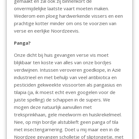
gemaakt en zal ook zij binnenkort de
onvermijdelijke laatste vaart moeten maken.
Wederom een ploeg hardwerkende vissers en een
prachtige kotter minder om ons te voorzien van
verse en eerlijke Noordzeevis.
Panga?
Onze dicht bij huis gevangen verse vis moet
blijkbaar ten koste van alles van onze bordjes
verdwijnen. Intussen veroveren goedkope, in Azië
industrieel en met behulp van veel antibiotica en
pesticiden gekweekte vissoorten als pangasius en
tilapia (ja, ik moest echt even googelen voor de
juiste spelling) de schappen in de supers. We
mogen deze natuurlijk aanvullen met
treksprinkhaan, gele meelworm en huiskrekelmeel.
Nee, op mijn bordje alstublieft geen panga of tila
met insectengarnering. Doet u mij maar een in de
Noordzee gevangen scholletje of sliptongetje, met