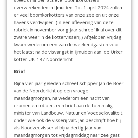
steeds minder ‘actieve’ boomkorkotters
overweekenden in IJmuiden. Tot 1 april 2024 zullen
er veel boomkorkotters van onze zee en uit onze
havens verdwijnen. (In een aflevering van deze
rubriek in november vorig jaar schreef ik al over dit
zware weer in de kottervisserij.) Afgelopen vrijdag
kwam wederom een van de weekendgasten voor
het laatst na de visvangst in IJmuiden aan, de Urker
kotter UK-197 Noorderlicht.
Brief
Bijna vier jaar geleden schreef schipper Jan de Boer
van de Noorderlicht op een vroege
maandagmorgen, na wederom een nacht van
dromen en tobben, een brief aan de toenmalig
minister van Landbouw, Natuur en Voedselkwaliteit,
onder wie ook de visserij valt. Jan beschrijft hoe hij
als Noodzeevisser al bijna dertig jaar van
maandagmorgen tot vrijdagmiddag naar zee gaat.