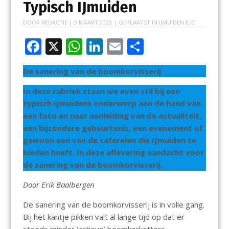
Typisch IJmuiden
DOOR
REDACTIE
|
3 MAART 2023
| GEPLAATST IN
IJMUIDEN E.O.
F
X
W
Li
E
D
ac
h
n
m
el
De sanering van de boomkorvisserij
e
at
k
ai
e
b
s
e
l
n
In deze rubriek staan we even stil bij een
typisch IJmuidens onderwerp aan de hand van
o
A
dI
een foto en naar aanleiding van de actualiteit,
o
p
n
een bijzondere gebeurtenis, een evenement of
k
p
gewoon een van de taferelen die IJmuiden te
bieden heeft. In deze aflevering aandacht voor
de sanering van de boomkorvisserij.
Door Erik Baalbergen
De sanering van de boomkorvisserij is in volle gang.
Bij het kantje pikken valt al lange tijd op dat er