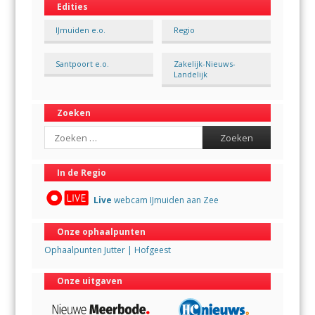
Edities
IJmuiden e.o.
Regio
Santpoort e.o.
Zakelijk-Nieuws-
Landelijk
Zoeken
Search
In de Regio
Live
webcam IJmuiden aan Zee
Onze ophaalpunten
Ophaalpunten Jutter | Hofgeest
Onze uitgaven