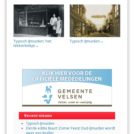
Typisch IJmuiden: het
Typisch IJmuiden
→
lekkerbekje
→
Recent nieuws
Typisch IJmuiden
Derde editie Buurt Zomer Feest Oud-IJmuiden wordt
weer een knaller