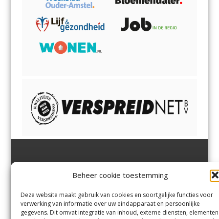
Jutter | Hofgeest
IJmuiden,
en
Velsen-Noord
Beheer cookie toestemming
Margadantstraat 34
Velserbroek
,
Velsen-Zuid,
1976 DN IJmuiden
Santpoort-Noord
,
Santpoort-
0255-533900
Zuid
,
Driehuis
en
Deze website maakt gebruik van cookies en soortgelijke functies voor
info@jutter.nl
of
info@hofgee
Spaarnwoude
.
verwerking van informatie over uw eindapparaat en persoonlijke
st.nl
gegevens. Dit omvat integratie van inhoud, externe diensten, elementen