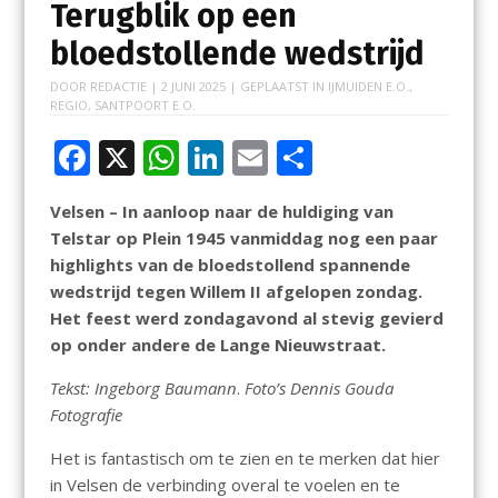
Terugblik op een
bloedstollende wedstrijd
DOOR
REDACTIE
|
2 JUNI 2025
| GEPLAATST IN
IJMUIDEN E.O.
,
REGIO
,
SANTPOORT E.O.
F
X
W
Li
E
D
ac
h
n
m
el
Velsen – In aanloop naar de huldiging van
e
at
k
ai
e
Telstar op Plein 1945 vanmiddag nog een paar
b
s
e
l
n
highlights van de bloedstollend spannende
o
A
dI
wedstrijd tegen Willem II afgelopen zondag.
Het feest werd zondagavond al stevig gevierd
o
p
n
op onder andere de Lange Nieuwstraat.
k
p
Tekst: Ingeborg Baumann
.
Foto’s Dennis Gouda
Fotografie
Het is fantastisch om te zien en te merken dat hier
in Velsen de verbinding overal te voelen en te